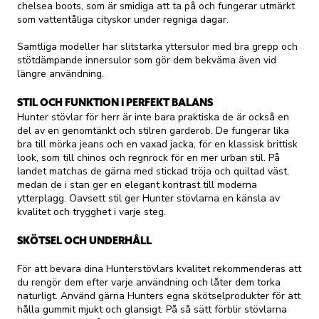
chelsea boots, som är smidiga att ta på och fungerar utmärkt
som vattentåliga cityskor under regniga dagar.
Samtliga modeller har slitstarka yttersulor med bra grepp och
stötdämpande innersulor som gör dem bekväma även vid
längre användning.
STIL OCH FUNKTION I PERFEKT BALANS
Hunter stövlar för herr är inte bara praktiska de är också en
del av en genomtänkt och stilren garderob. De fungerar lika
bra till mörka jeans och en vaxad jacka, för en klassisk brittisk
look, som till chinos och regnrock för en mer urban stil. På
landet matchas de gärna med stickad tröja och quiltad väst,
medan de i stan ger en elegant kontrast till moderna
ytterplagg. Oavsett stil ger Hunter stövlarna en känsla av
kvalitet och trygghet i varje steg.
SKÖTSEL OCH UNDERHÅLL
För att bevara dina Hunterstövlars kvalitet rekommenderas att
du rengör dem efter varje användning och låter dem torka
naturligt. Använd gärna Hunters egna skötselprodukter för att
hålla gummit mjukt och glansigt. På så sätt förblir stövlarna