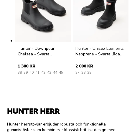
Hunter - Downpour
Hunter - Unisex Elements
Chelsea - Svarta
Neoprene - Svarta låga
gummistövlar
gummistövlar
1 300 KR
2 000 KR
38
39
40
41
42
43
44
45
37
38
39
HUNTER HERR
Hunter herrstövlar erbjuder robusta och funktionella
gummistövlar som kombinerar klassisk brittisk design med