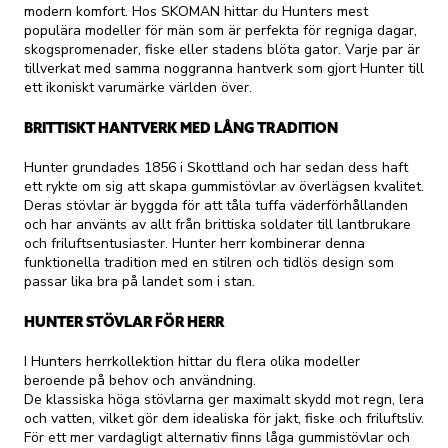
modern komfort. Hos SKOMAN hittar du Hunters mest
populära modeller för män som är perfekta för regniga dagar,
skogspromenader, fiske eller stadens blöta gator. Varje par är
tillverkat med samma noggranna hantverk som gjort Hunter till
ett ikoniskt varumärke världen över.
BRITTISKT HANTVERK MED LÅNG TRADITION
Hunter grundades 1856 i Skottland och har sedan dess haft
ett rykte om sig att skapa gummistövlar av överlägsen kvalitet.
Deras stövlar är byggda för att tåla tuffa väderförhållanden
och har använts av allt från brittiska soldater till lantbrukare
och friluftsentusiaster. Hunter herr kombinerar denna
funktionella tradition med en stilren och tidlös design som
passar lika bra på landet som i stan.
HUNTER STÖVLAR FÖR HERR
I Hunters herrkollektion hittar du flera olika modeller
beroende på behov och användning.
De klassiska höga stövlarna ger maximalt skydd mot regn, lera
och vatten, vilket gör dem idealiska för jakt, fiske och friluftsliv.
För ett mer vardagligt alternativ finns låga gummistövlar och