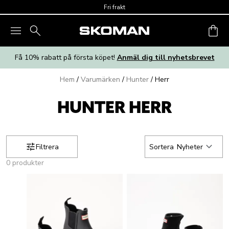
Skip to main content
Fri frakt
Få 10% rabatt på första köpet!
Anmäl dig till nyhetsbrevet
Hem
/
Varumärken
/
Hunter
/
Herr
HUNTER HERR
Filtrera
Sortera
Nyheter
0 produkter