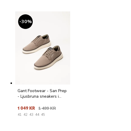
30
%
Gant Footwear - San Prep
- Ljusbruna sneakers i
textil
1 049 KR
1 499 KR
41
42
43
44
45