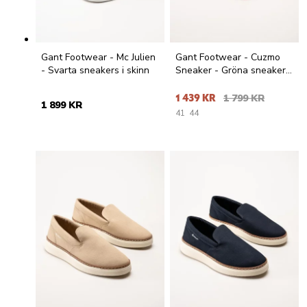
Gant Footwear - Cuzmo
Gant Footwear - Mc Julien
Sneaker - Gröna sneakers
- Svarta sneakers i skinn
i mocka
1 439 KR
1 799 KR
1 899 KR
41
44