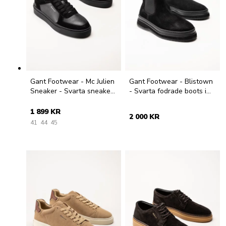
Gant Footwear - Mc Julien
Gant Footwear - Blistown
Sneaker - Svarta sneakers
- Svarta fodrade boots i
i skinn och mocka
mocka
1 899 KR
2 000 KR
41
44
45