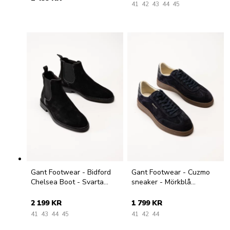
41
42
43
44
45
Gant Footwear - Bidford
Gant Footwear - Cuzmo
Chelsea Boot - Svarta
sneaker - Mörkblå
chelsea boots i mocka
sneakers i mocka
2 199 KR
1 799 KR
41
43
44
45
41
42
44