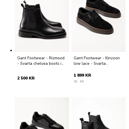
Gant Footwear - Rizmood
Gant Footwear - Kinzoon
- Svarta chelsea boots i
low lace - Svarta
skinn
mockaskor med snörning
1 899 KR
2 500 KR
41
44