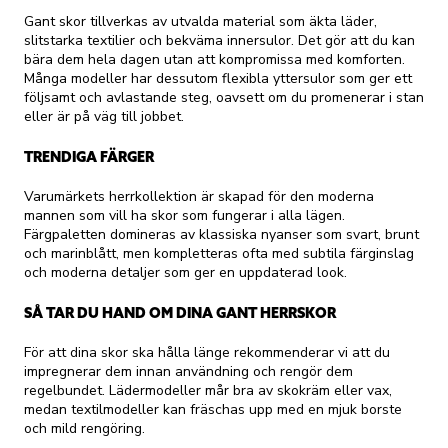
Gant skor tillverkas av utvalda material som äkta läder,
slitstarka textilier och bekväma innersulor. Det gör att du kan
bära dem hela dagen utan att kompromissa med komforten.
Många modeller har dessutom flexibla yttersulor som ger ett
följsamt och avlastande steg, oavsett om du promenerar i stan
eller är på väg till jobbet.
TRENDIGA FÄRGER
Varumärkets herrkollektion är skapad för den moderna
mannen som vill ha skor som fungerar i alla lägen.
Färgpaletten domineras av klassiska nyanser som svart, brunt
och marinblått, men kompletteras ofta med subtila färginslag
och moderna detaljer som ger en uppdaterad look.
SÅ TAR DU HAND OM DINA GANT HERRSKOR
För att dina skor ska hålla länge rekommenderar vi att du
impregnerar dem innan användning och rengör dem
regelbundet. Lädermodeller mår bra av skokräm eller vax,
medan textilmodeller kan fräschas upp med en mjuk borste
och mild rengöring.