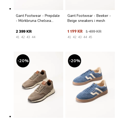
Gant Footwear - Prepdale
Gant Footwear - Beeker -
- Mörkbruna Chelsea
Beige sneakers i mesh
boots i skinn
2 399 KR
1 199 KR
1 499 KR
41
42
43
44
41
42
43
44
45
20
%
20
%