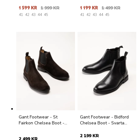
1 599 KR
1 999 KR
1 199 KR
1 499 KR
41
42
43
44
45
41
42
43
44
45
Gant Footwear - St
Gant Footwear - Bidford
Fairkon Chelsea Boot -
Chelsea Boot - Svarta
Mörkbruna chelsea boots i
chelsea boots i skinn
mocka
2 199 KR
2 499 KR