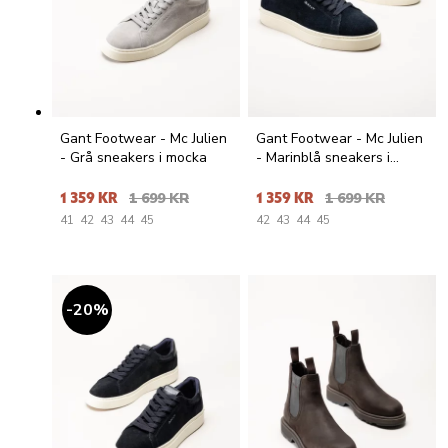
Gant Footwear - Mc Julien
Gant Footwear - Mc Julien
- Grå sneakers i mocka
- Marinblå sneakers i
mocka
1 359 KR
1 699 KR
1 359 KR
1 699 KR
41
42
43
44
45
42
43
44
45
20
%