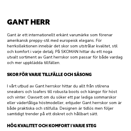
GANT HERR
Gant är ett internationellt erkänt varumärke som förenar
amerikansk preppy-stil med europeisk elegans. För
herrkollektionen innebär det skor som utstrålar kvalitet, stil
och komfort i varje detalj. På SKOMAN hittar du ett noga
utvalt sortiment av Gant herrskor som passar för både vardag
och mer uppklädda tillfällen.
SKOR FÖR VARJE TILLFÄLLE OCH SÄSONG
I vårt utbud av Gant herrskor hittar du allt från stilrena
sneakers och loafers till robusta boots och kängor för höst
och vinter. Oavsett om du söker ett par lediga sommarskor
eller vädertåliga höstmodeller, erbjuder Gant herrskor som är
både praktiska och stilfulla. Designen är tidlös men följer
samtidigt trender på ett diskret och hållbart sätt.
HÖG KVALITET OCH KOMFORT I VARJE STEG