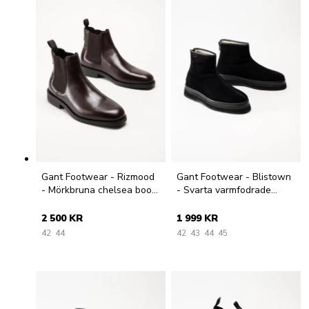
Gant Footwear - Rizmood
Gant Footwear - Blistown
- Mörkbruna chelsea boots
- Svarta varmfodrade
i skinn
boots i mocka
2 500 KR
1 999 KR
42
44
42
43
44
45