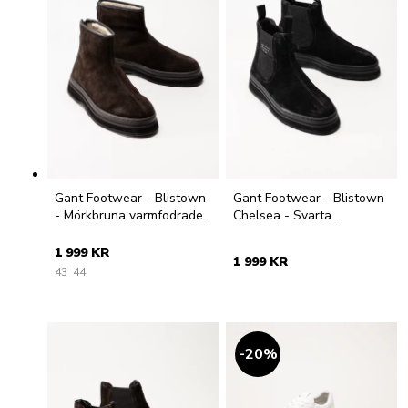
Gant Footwear - Blistown
Gant Footwear - Blistown
- Mörkbruna varmfodrade
Chelsea - Svarta
boots
varmfodrade chelsea
boots
1 999 KR
1 999 KR
43
44
20
%