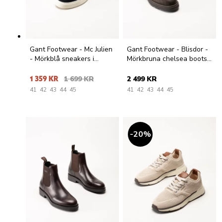
Gant Footwear - Mc Julien
Gant Footwear - Blisdor -
- Mörkblå sneakers i
Mörkbruna chelsea boots i
mocka
oljad nubuck
1 359 KR
1 699 KR
2 499 KR
41
42
43
44
45
41
42
43
44
45
20
%