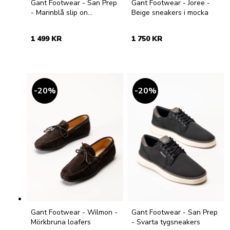
Gant Footwear - San Prep
Gant Footwear - Joree -
- Marinblå slip on
Beige sneakers i mocka
textilskor
1 499 KR
1 750 KR
20
%
20
%
Gant Footwear - Wilmon -
Gant Footwear - San Prep
Mörkbruna loafers
- Svarta tygsneakers