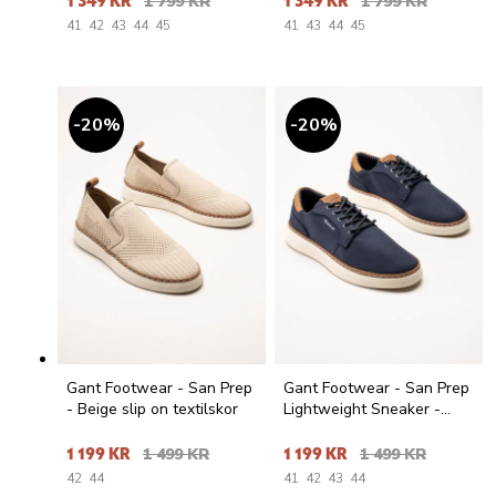
1 349 KR
1 799 KR
1 349 KR
1 799 KR
41
42
43
44
45
41
43
44
45
20
%
20
%
Gant Footwear - San Prep
Gant Footwear - San Prep
- Beige slip on textilskor
Lightweight Sneaker -
Marinblå sneakers i textil
1 199 KR
1 499 KR
1 199 KR
1 499 KR
42
44
41
42
43
44