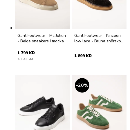
Gant Footwear - Mc Julien
Gant Footwear - Kinzoon
- Beige sneakers i mocka
low lace - Bruna snörskor
i mocka
1 799 KR
1 899 KR
40
41
44
20
%