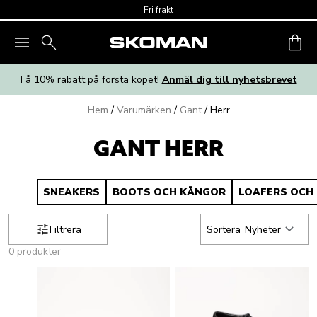
Skip to main content
Fri frakt
Få 10% rabatt på första köpet!
Anmäl dig till nyhetsbrevet
Hem
/
Varumärken
/
Gant
/
Herr
GANT HERR
SNEAKERS
BOOTS OCH KÄNGOR
LOAFERS OCH
Filtrera
Sortera
Nyheter
0 produkter