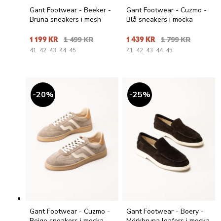
Gant Footwear - Beeker -
Gant Footwear - Cuzmo -
Bruna sneakers i mesh
Blå sneakers i mocka
1 199 KR
1 499 KR
1 439 KR
1 799 KR
41
42
43
44
45
41
42
43
44
45
20
%
25
%
Gant Footwear - Cuzmo -
Gant Footwear - Boery -
Beige sneakers i mocka
Mörkbruna loafers i mocka