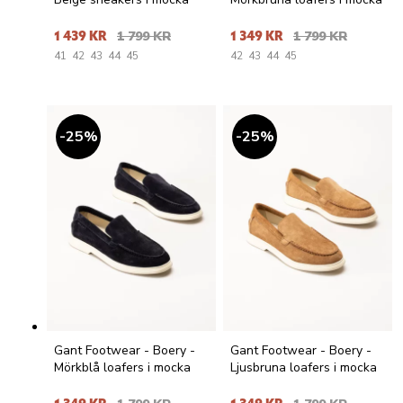
1 439 KR
1 799 KR
1 349 KR
1 799 KR
41
42
43
44
45
42
43
44
45
25
%
25
%
Gant Footwear - Boery -
Gant Footwear - Boery -
Mörkblå loafers i mocka
Ljusbruna loafers i mocka