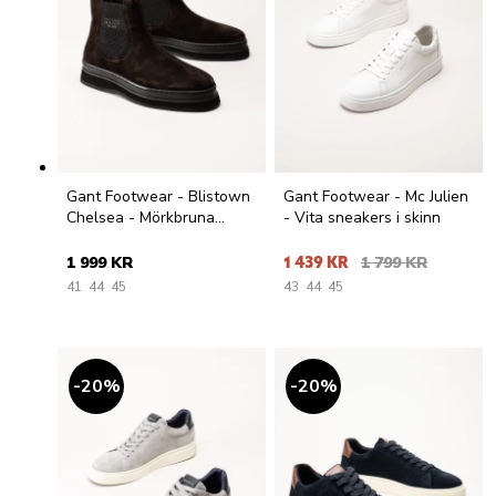
Gant Footwear - Blistown
Gant Footwear - Mc Julien
Chelsea - Mörkbruna
- Vita sneakers i skinn
varmfodrade chelsea
boots
1 999 KR
1 439 KR
1 799 KR
41
44
45
43
44
45
20
%
20
%