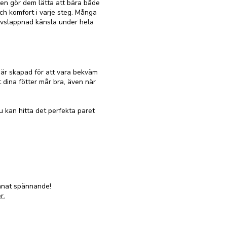
ften gör dem lätta att bära både
ch komfort i varje steg. Många
avslappnad känsla under hela
 är skapad för att vara bekväm
t dina fötter mår bra, även när
u kan hitta det perfekta paret
annat spännande!
r.