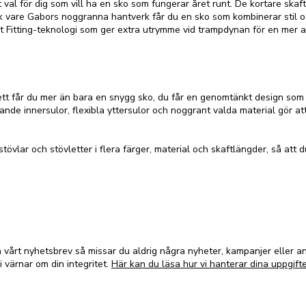
t val för dig som vill ha en sko som fungerar året runt. De kortare ska
Tack vare Gabors noggranna hantverk får du en sko som kombinerar stil o
 Fitting-teknologi som ger extra utrymme vid trampdynan för en mer 
ett får du mer än bara en snygg sko, du får en genomtänkt design som
ande innersulor, flexibla yttersulor och noggrant valda material gör at
vlar och stövletter i flera färger, material och skaftlängder, så att d
vårt nyhetsbrev så missar du aldrig några nyheter, kampanjer eller 
i värnar om din integritet.
Här kan du läsa hur vi hanterar dina uppgifte