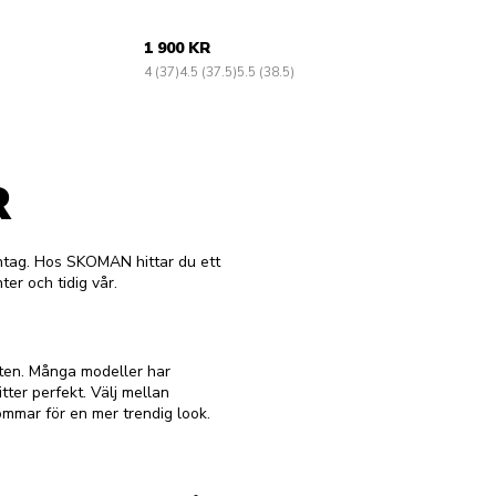
1 900 KR
4 (37)
4.5 (37.5)
5.5 (38.5)
R
antag. Hos SKOMAN hittar du ett
er och tidig vår.
foten. Många modeller har
tter perfekt. Välj mellan
ömmar för en mer trendig look.