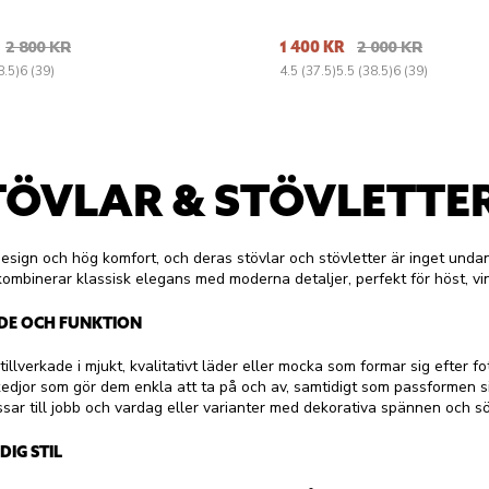
2 800 KR
1 400 KR
2 000 KR
8.5)
6 (39)
4.5 (37.5)
5.5 (38.5)
6 (39)
TÖVLAR & STÖVLETTE
esign och hög komfort, och deras stövlar och stövletter är inget und
ombinerar klassisk elegans med moderna detaljer, perfekt för höst, vint
DE OCH FUNKTION
tillverkade i mjukt, kvalitativt läder eller mocka som formar sig efter 
gkedjor som gör dem enkla att ta på och av, samtidigt som passformen si
sar till jobb och vardag eller varianter med dekorativa spännen och s
DIG STIL