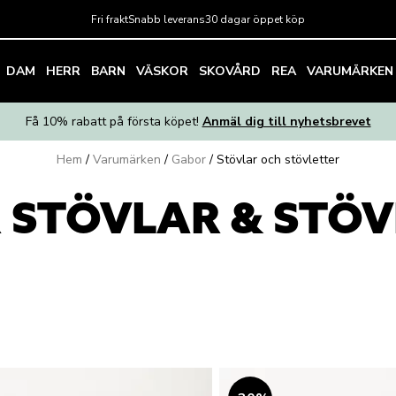
Fri frakt
Snabb leverans
30 dagar öppet köp
DAM
HERR
BARN
VÄSKOR
SKOVÅRD
REA
VARUMÄRKEN
Få 10% rabatt på första köpet!
Anmäl dig till nyhetsbrevet
Hem
/
Varumärken
/
Gabor
/
Stövlar och stövletter
 STÖVLAR & STÖV