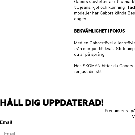
Gabors stövletter är ett utmärk
till jeans, kjol och klänning. 
modeller har Gabors kända Best
dagen.
BEKVÄMLIGHET I FOKUS
Med en Gaborstövel eller stövl
från morgon till kväll. Stötdämp
du är på språng.
Hos SKOMAN hittar du Gabors stö
för just din stil.
HÅLL DIG UPPDATERAD!
Prenumerera på 
V
Email