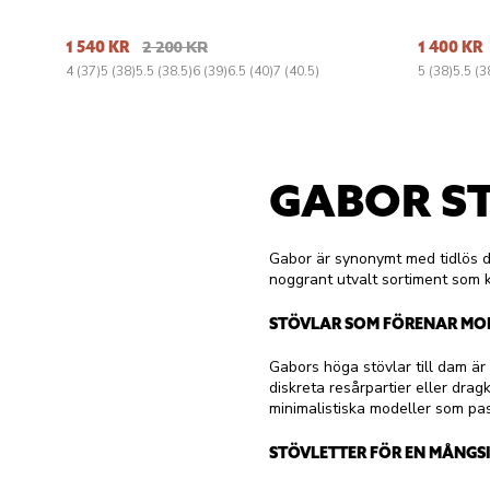
1 540 KR
2 200 KR
1 400 KR
4 (37)
5 (38)
5.5 (38.5)
6 (39)
6.5 (40)
7 (40.5)
5 (38)
5.5 (3
GABOR S
Gabor är synonymt med tidlös d
noggrant utvalt sortiment som k
STÖVLAR SOM FÖRENAR MO
Gabors höga stövlar till dam är 
diskreta resårpartier eller dra
minimalistiska modeller som pas
STÖVLETTER FÖR EN MÅNGSI