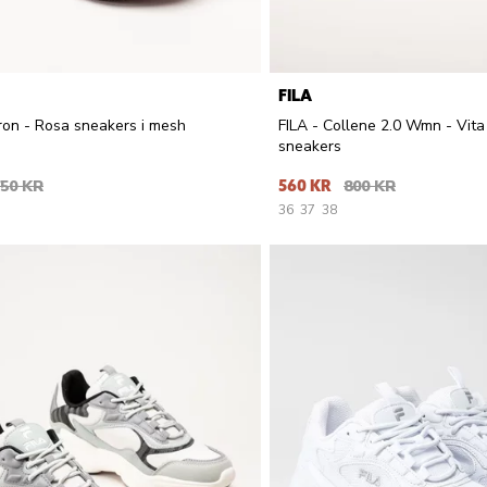
FILA
ron - Rosa sneakers i mesh
FILA - Collene 2.0 Wmn - Vita
sneakers
50 KR
560 KR
800 KR
36
37
38