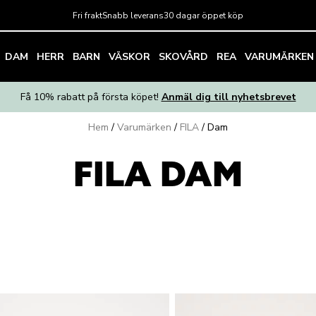
Fri frakt
Snabb leverans
30 dagar öppet köp
DAM
HERR
BARN
VÄSKOR
SKOVÅRD
REA
VARUMÄRKEN
Få 10% rabatt på första köpet!
Anmäl dig till nyhetsbrevet
Hem
/
Varumärken
/
FILA
/
Dam
FILA DAM