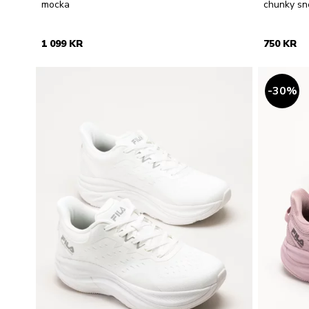
mocka
chunky sn
1 099 KR
750 KR
30
%