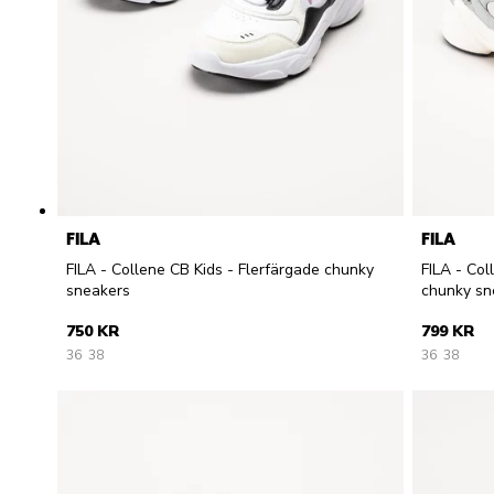
FILA
FILA
FILA - Collene CB Kids - Flerfärgade chunky
FILA - Co
sneakers
chunky sn
750 KR
799 KR
36
38
36
38