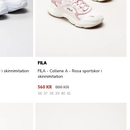
FILA
 i skinnimitation
FILA - Collene A - Rosa sportskor i
skinnimitation
560 KR
800 KR
36
37
38
39
40
41