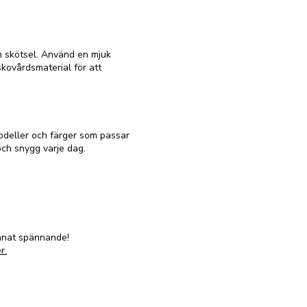
h skötsel. Använd en mjuk
skovårdsmaterial för att
modeller och färger som passar
och snygg varje dag.
annat spännande!
r.