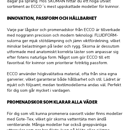
dagar på språng. Hos SKOMAN hittar du ett noga utvalt
sortiment av ECCO´s mest uppskattade modeller för kvinnor.
INNOVATION, PASSFORM OCH HÅLLBARHET
Varje par lågskor och promenadskor från ECCO är tillverkade
med noggrann precision och modern teknologi. FLUIDFORM-
sulorna ger mjuk stötdämpning och jämn viktfördelning, vilket
minskar belastningen på leder och rygg. Skorna är dessutom
utformade med anatomiskt korrekta läster som anpassar sig
efter fotens naturliga form. Något som gör ECCO till ett
favoritval för kvinnor som prioriterar fotriktig passform.
ECCO använder högkvalitativa material, ofta från sina egna
garverier, vilket garanterar både hållbarhet och stil. Lädret är
mjukt och följsamt, medan textilmodellerna andas väl. Perfekt
för dig som går mycket i vardagen.
PROMENADSKOR SOM KLARAR ALLA VÄDER
För dig som vill kunna promenera oavsett väder finns modeller
med Gote-Tex, vilket gör skorna vattentäta men ändå
ventilerande. Många modeller har också greppvänliga