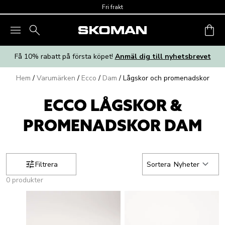
Skip to main content
Fri frakt
Få 10% rabatt på första köpet!
Anmäl dig till nyhetsbrevet
Hem
/
Varumärken
/
Ecco
/
Dam
/
Lågskor och promenadskor
ECCO LÅGSKOR &
PROMENADSKOR DAM
Filtrera
Sortera
Nyheter
0 produkter