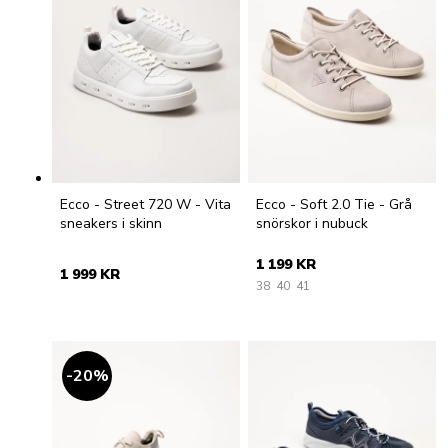
Ecco - Street 720 W - Vita
Ecco - Soft 2.0 Tie - Grå
sneakers i skinn
snörskor i nubuck
1 199 KR
1 999 KR
38
40
41
20
%