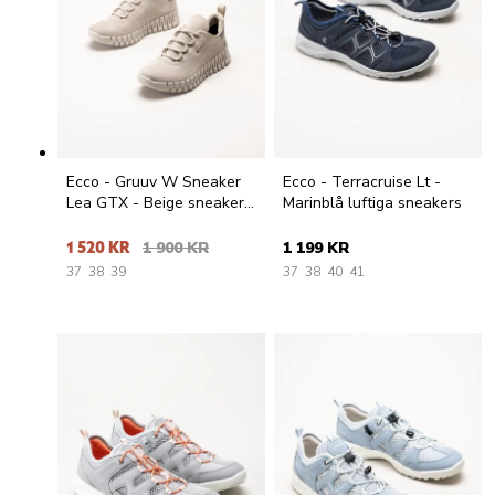
Ecco - Gruuv W Sneaker
Ecco - Terracruise Lt -
Lea GTX - Beige sneakers
Marinblå luftiga sneakers
i nubuck
1 520 KR
1 900 KR
1 199 KR
37
38
39
37
38
40
41