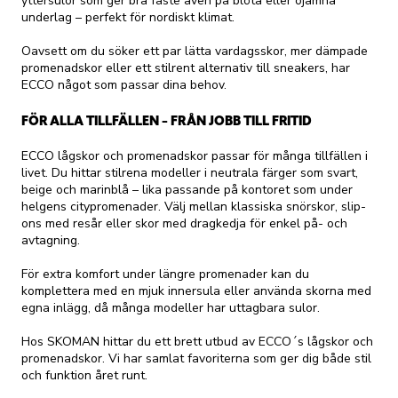
yttersulor som ger bra fäste även på blöta eller ojämna
underlag – perfekt för nordiskt klimat.
Oavsett om du söker ett par lätta vardagsskor, mer dämpade
promenadskor eller ett stilrent alternativ till sneakers, har
ECCO något som passar dina behov.
FÖR ALLA TILLFÄLLEN – FRÅN JOBB TILL FRITID
ECCO lågskor och promenadskor passar för många tillfällen i
livet. Du hittar stilrena modeller i neutrala färger som svart,
beige och marinblå – lika passande på kontoret som under
helgens citypromenader. Välj mellan klassiska snörskor, slip-
ons med resår eller skor med dragkedja för enkel på- och
avtagning.
För extra komfort under längre promenader kan du
komplettera med en mjuk innersula eller använda skorna med
egna inlägg, då många modeller har uttagbara sulor.
Hos SKOMAN hittar du ett brett utbud av ECCO´s lågskor och
promenadskor. Vi har samlat favoriterna som ger dig både stil
och funktion året runt.