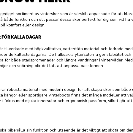
ediget sortiment av vinterskor som är särskilt anpassade för att klar
å både funktion och stil passar dessa skor perfekt för dig som vill ha 
på komfort eller design.
 FÖR KALLA DAGAR
 tillverkade med högkvalitativa, vattentäta material och fodrade med
nder de kallaste dagarna. De halksäkra yttersulorna ger stabilitet och 
ska för både stadspromenader och längre vandringar i vinterväder. Med
djor och snörning blir det lätt att anpassa passformen.
r robusta material med modern design för att skapa skor som både se
a kängor eller sportigare vinterboots finns det många modeller att vä
n är i fokus med mjuka innersulor och ergonomisk passform, vilket gör a
ka bibehålla sin funktion och utseende är det viktigt att sköta om d