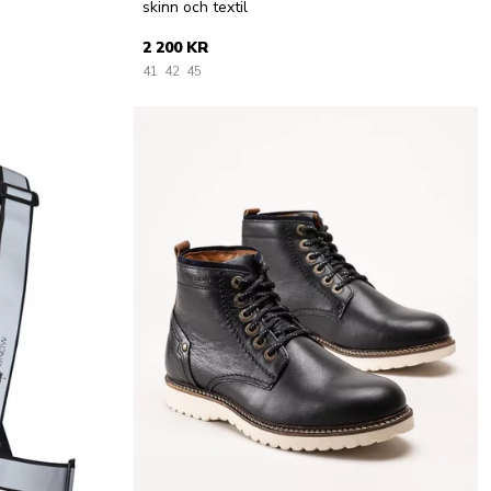
skinn och textil
2 200 KR
41
42
45