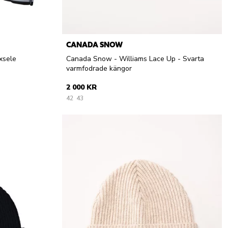
CANADA SNOW
xsele
Canada Snow - Williams Lace Up - Svarta
varmfodrade kängor
2 000 KR
42
43