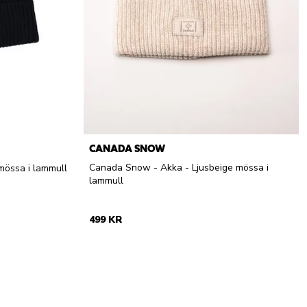
CANADA SNOW
Canada Snow - Akka - Ljusbeige mössa i
mössa i lammull
lammull
499 KR