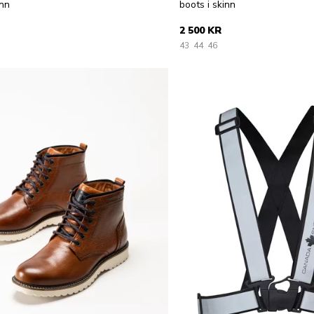
inn
boots i skinn
2 500 KR
43
44
46