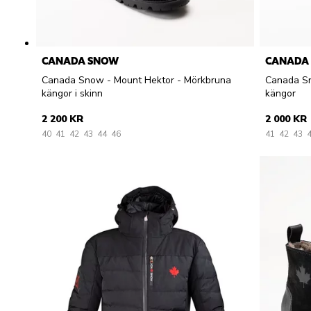
CANADA SNOW
CANADA
Canada Snow - Mount Hektor - Mörkbruna
Canada Sn
kängor i skinn
kängor
2 200 KR
2 000 KR
40
41
42
43
44
46
41
42
43