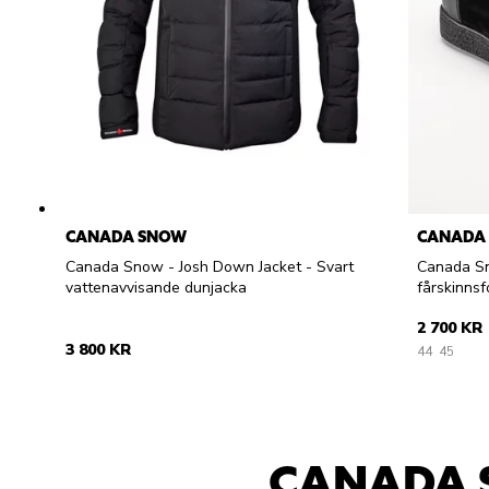
CANADA SNOW
CANADA
Canada Snow - Josh Down Jacket - Svart
Canada Sn
vattenavvisande dunjacka
fårskinns
2 700 KR
3 800 KR
44
45
CANADA 