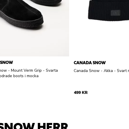
 SNOW
CANADA SNOW
ow - Mount Verm Grip - Svarta
Canada Snow - Akka - Svart 
fodrade boots i mocka
499 KR
SNOW HERR