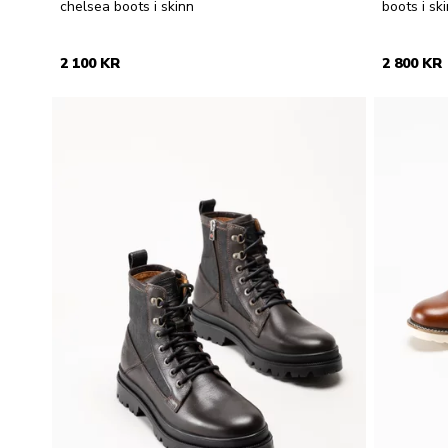
chelsea boots i skinn
boots i sk
2 100 KR
2 800 KR