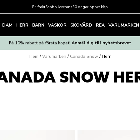
Fri frakt
Snabb leverans
30 dagar öppet köp
DAM
HERR
BARN
VÄSKOR
SKOVÅRD
REA
VARUMÄRKEN
Få 10% rabatt på första köpet!
Anmäl dig till nyhetsbrevet
Hem
/
Varumärken
/
Canada Snow
/
Herr
ANADA SNOW HE