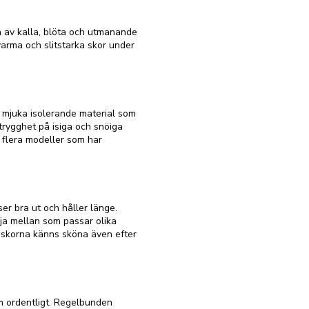
a av kalla, blöta och utmanande
varma och slitstarka skor under
 mjuka isolerande material som
trygghet på isiga och snöiga
 flera modeller som har
r bra ut och håller länge.
lja mellan som passar olika
tt skorna känns sköna även efter
em ordentligt. Regelbunden