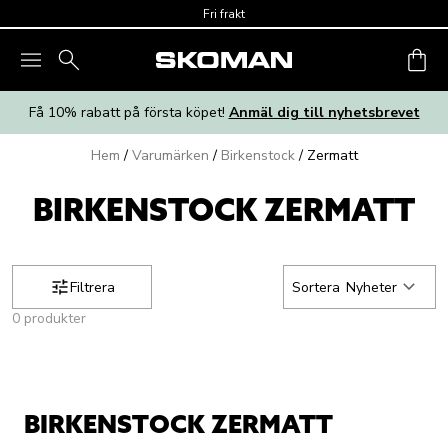
Skip to main content
Fri frakt
Få 10% rabatt på första köpet!
Anmäl dig till nyhetsbrevet
Hem
/
Varumärken
/
Birkenstock
/
Zermatt
BIRKENSTOCK ZERMATT
Filtrera
Sortera
Nyheter
0 produkter
BIRKENSTOCK ZERMATT