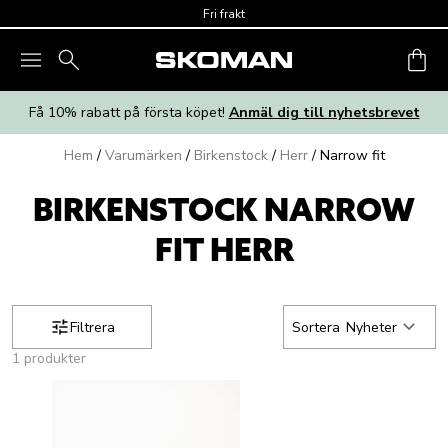
Skip to main content
Fri frakt
Få 10% rabatt på första köpet!
Anmäl dig till nyhetsbrevet
Hem
/
Varumärken
/
Birkenstock
/
Herr
/
Narrow fit
BIRKENSTOCK NARROW
FIT HERR
Filtrera
Sortera
Nyheter
1 produkter