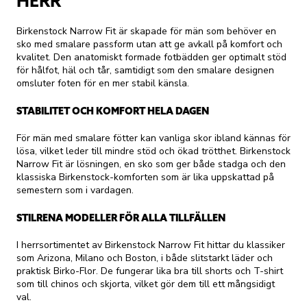
HERR
Birkenstock Narrow Fit är skapade för män som behöver en
sko med smalare passform utan att ge avkall på komfort och
kvalitet. Den anatomiskt formade fotbädden ger optimalt stöd
för hålfot, häl och tår, samtidigt som den smalare designen
omsluter foten för en mer stabil känsla.
STABILITET OCH KOMFORT HELA DAGEN
För män med smalare fötter kan vanliga skor ibland kännas för
lösa, vilket leder till mindre stöd och ökad trötthet. Birkenstock
Narrow Fit är lösningen, en sko som ger både stadga och den
klassiska Birkenstock-komforten som är lika uppskattad på
semestern som i vardagen.
STILRENA MODELLER FÖR ALLA TILLFÄLLEN
I herrsortimentet av Birkenstock Narrow Fit hittar du klassiker
som Arizona, Milano och Boston, i både slitstarkt läder och
praktisk Birko-Flor. De fungerar lika bra till shorts och T-shirt
som till chinos och skjorta, vilket gör dem till ett mångsidigt
val.