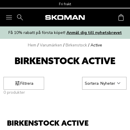
Skip to main content
Fri frakt
Få 10% rabatt på första köpet!
Anmäl dig till nyhetsbrevet
Hem
/
Varumärken
/
Birkenstock
/
Active
BIRKENSTOCK ACTIVE
Filtrera
Sortera
Nyheter
0 produkter
BIRKENSTOCK ACTIVE