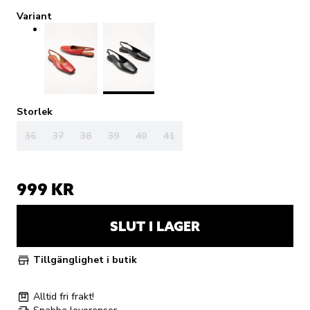
Variant
Storlek
36
37
38
39
40
41
999 KR
SLUT I LAGER
Tillgänglighet i butik
Alltid fri frakt!