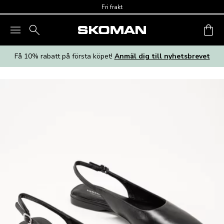
Skip to main content
Fri frakt
Få 10% rabatt på första köpet!
Anmäl dig till nyhetsbrevet