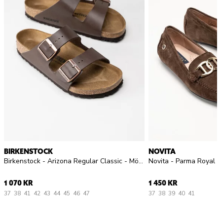
BIRKENSTOCK
NOVITA
Birkenstock - Arizona Regular Classic - Mörkbruna slip in sandaler
1 070 KR
1 450 KR
37
38
41
42
43
44
45
46
47
37
38
39
40
41