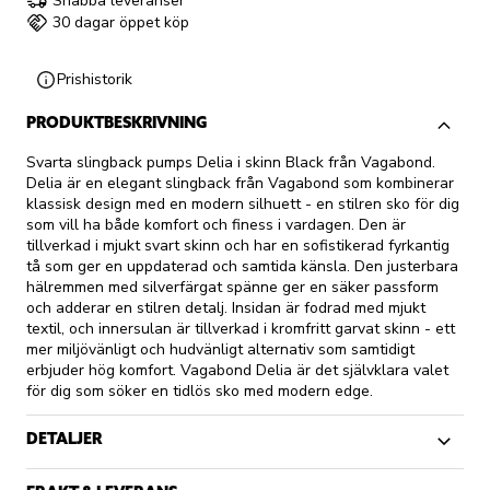
Snabba leveranser
30 dagar öppet köp
Prishistorik
PRODUKTBESKRIVNING
Svarta slingback pumps Delia i skinn Black från Vagabond.
Delia är en elegant slingback från Vagabond som kombinerar
klassisk design med en modern silhuett - en stilren sko för dig
som vill ha både komfort och finess i vardagen. Den är
tillverkad i mjukt svart skinn och har en sofistikerad fyrkantig
tå som ger en uppdaterad och samtida känsla. Den justerbara
hälremmen med silverfärgat spänne ger en säker passform
och adderar en stilren detalj. Insidan är fodrad med mjukt
textil, och innersulan är tillverkad i kromfritt garvat skinn - ett
mer miljövänligt och hudvänligt alternativ som samtidigt
erbjuder hög komfort. Vagabond Delia är det självklara valet
för dig som söker en tidlös sko med modern edge.
DETALJER