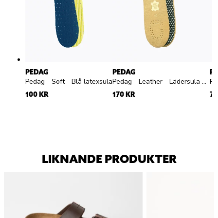
PEDAG
PEDAG
P
Pedag - Soft - Blå latexsula
Pedag - Leather - Lädersula med aktivt kol
100 KR
170 KR
79
LIKNANDE PRODUKTER