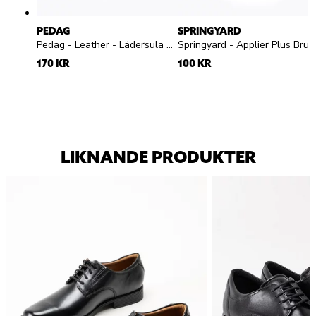
PEDAG
SPRINGYARD
Pedag - Leather - Lädersula med aktivt kol
Springyard - Applier Plus Brush - skoborste
170 KR
100 KR
LIKNANDE PRODUKTER