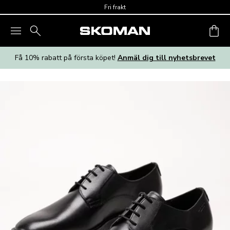
Skip to main content
Fri frakt
Få 10% rabatt på första köpet!
Anmäl dig till nyhetsbrevet