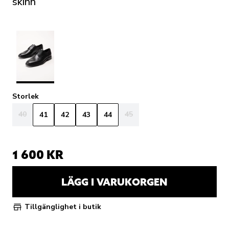
skinn
Storlek
40
45
41
42
43
44
1 600 KR
LÄGG I VARUKORGEN
Tillgänglighet i butik