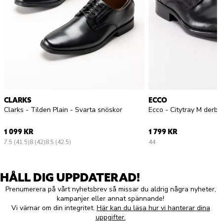
CLARKS
ECCO
Clarks - Tilden Plain - Svarta snöskor
1 099 KR
1 799 KR
7.5 (41.5)
8 (42)
8.5 (42.5)
44
HÅLL DIG UPPDATERAD!
Prenumerera på vårt nyhetsbrev så missar du aldrig några nyheter,
kampanjer eller annat spännande!
Vi värnar om din integritet.
Här kan du läsa hur vi hanterar dina
uppgifter.