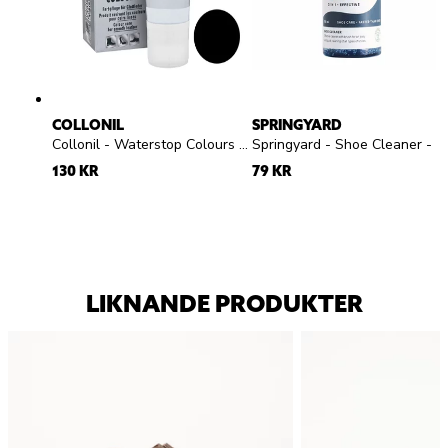
COLLONIL
SPRINGYARD
Collonil - Waterstop Colours - Svart skokräm
Springyard - Shoe Cleaner - Rengöringsgel
130 KR
79 KR
LIKNANDE PRODUKTER