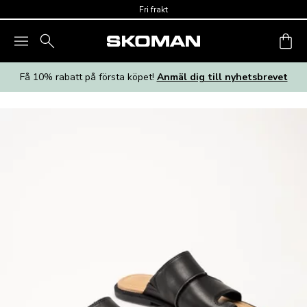
Skip to main content
Fri frakt
Få 10% rabatt på första köpet!
Anmäl dig till nyhetsbrevet