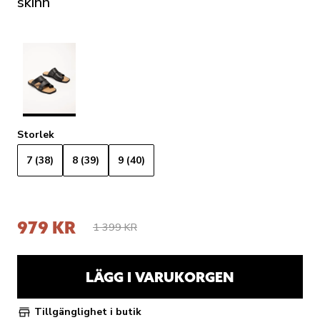
skinn
Storlek
7 (38)
8 (39)
9 (40)
979 KR
1 399 KR
LÄGG I VARUKORGEN
Tillgänglighet i butik