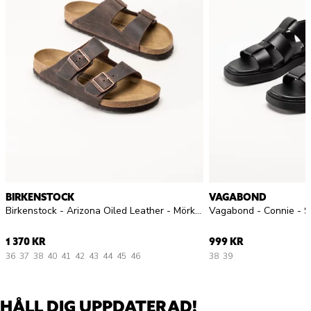
BIRKENSTOCK
VAGABOND
Birkenstock - Arizona Oiled Leather - Mörkbruna slip in sandaler
Vagabond - Connie - Sv
1 370 KR
999 KR
36
37
38
40
41
42
43
44
45
46
38
39
HÅLL DIG UPPDATERAD!