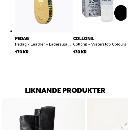
PEDAG
COLLONIL
Pedag - Leather - Lädersula med aktivt kol
Collonil - Waterstop Colours - Svart skokräm
170 KR
130 KR
LIKNANDE PRODUKTER