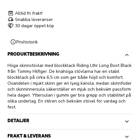
Alltid fri frakt!
Snabba leveranser
30 dagar öppet köp
Prishistorik
PRODUKTBESKRIVNING
Höga skinnstövlar med blockklack Riding Lthr Long Boot Black
från Tommy Hilfiger. De knähöga stövlarna har en stabil
blockklack på cirka 6,5 cm som ger både höjd och komfort.
Ovandelen i mjukt skinn ger en lyxig känsla, medan skinnfoder
och skinninnersula säkerställer en mjuk och bekväm passform
hela dagen. Yttersulan i gummi ger bra grepp och stabilitet på
olika underlag. En stilren och bekväm stövel för vardag och
fest.
DETALJER
FRAKT & LEVERANS