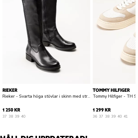
RIEKER
TOMMY HILFIGER
Rieker - Svarta höga stövlar i skinn med strech
1 250 KR
1 299 KR
37
38
39
40
36
37
38
39
40
41