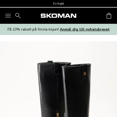
Skip to main content
Fri frakt
Få 10% rabatt på första köpet!
Anmäl dig till nyhetsbrevet