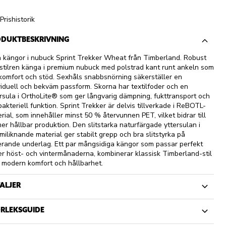
Prishistorik
DUKTBESKRIVNING
 kängor i nubuck Sprint Trekker Wheat från Timberland. Robust
stilren känga i premium nubuck med polstrad kant runt ankeln som
komfort och stöd. Sexhåls snabbsnörning säkerställer en
viduell och bekväm passform. Skorna har textilfoder och en
rsula i OrthoLite® som ger långvarig dämpning, fukttransport och
bakteriell funktion. Sprint Trekker är delvis tillverkade i ReBOTL-
rial, som innehåller minst 50 % återvunnen PET, vilket bidrar till
er hållbar produktion. Den slitstarka naturfärgade yttersulan i
iliknande material ger stabilt grepp och bra slitstyrka på
erande underlag. Ett par mångsidiga kängor som passar perfekt
r höst- och vintermånaderna, kombinerar klassisk Timberland-stil
modern komfort och hållbarhet.
ALJER
RLEKSGUIDE