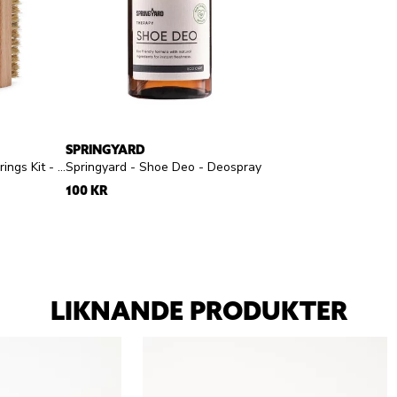
SPRINGYARD
Sneakerstvätten - Rengörings Kit - Rengöringskit skumtvätt och borste
Springyard - Shoe Deo - Deospray
100 KR
LIKNANDE PRODUKTER