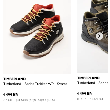
TIMBERLAND
TIMBERLAND
Timberland - Sprint Trekker WP - Svarta vattentäta kängor
1 499 KR
1 499 KR
8 (41.5)
8.5 (42)
9 (43)
9.5
7.5 (41)
8 (41.5)
8.5 (42)
9 (43)
9.5 (43.5)