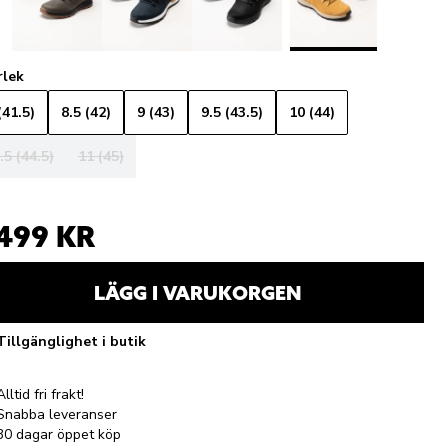
rlek
(41.5)
8.5 (42)
9 (43)
9.5 (43.5)
10 (44)
.5 (44.5)
11 (45)
 499 KR
LÄGG I VARUKORGEN
Tillgänglighet i butik
Alltid fri frakt!
Snabba leveranser
30 dagar öppet köp