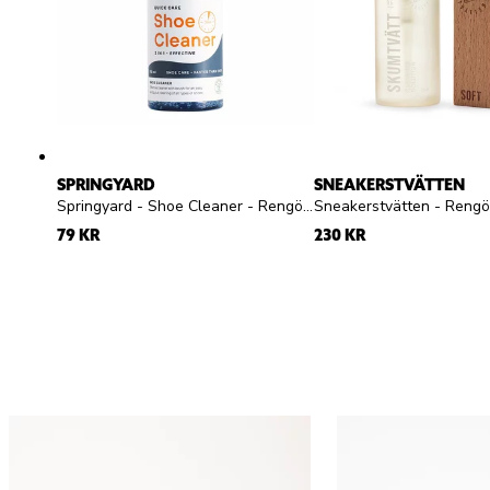
SPRINGYARD
SNEAKERSTVÄTTEN
Springyard - Shoe Cleaner - Rengöringsgel
79 KR
230 KR