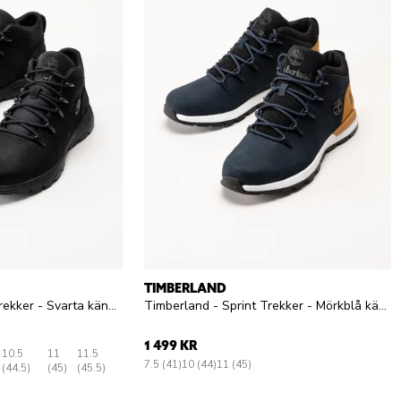
TIMBERLAND
Timberland - Sprint Trekker - Svarta kängor i oljad nubuck
Timberland - Sprint Trekker - Mörkblå kängor i nubuck
1 499 KR
10.5
11
11.5
7.5 (41)
10 (44)
11 (45)
(44.5)
(45)
(45.5)