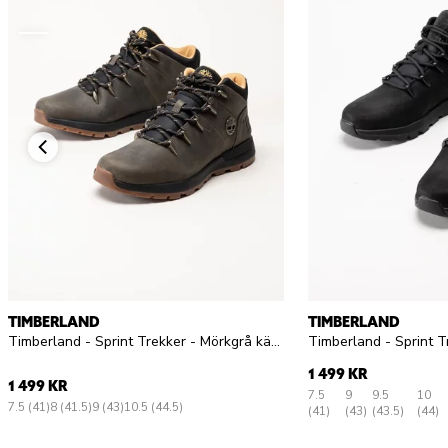
TIMBERLAND
TIMBERLAND
Timberland - Sprint Trekker - Mörkgrå kängor i oljad nubuck
1 499 KR
1 499 KR
7.5
9
9.5
10
7.5 (41)
8 (41.5)
9 (43)
10.5 (44.5)
(41)
(43)
(43.5)
(44)