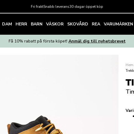
Fri frakt
Snabb leverans
30 dagar öppet köp
DAM
HERR
BARN
VÄSKOR
SKOVÅRD
REA
VARUMÄRKEN
Få 10% rabatt på första köpet!
Anmäl dig till nyhetsbrevet
Hem
Trek
T
Tim
Var