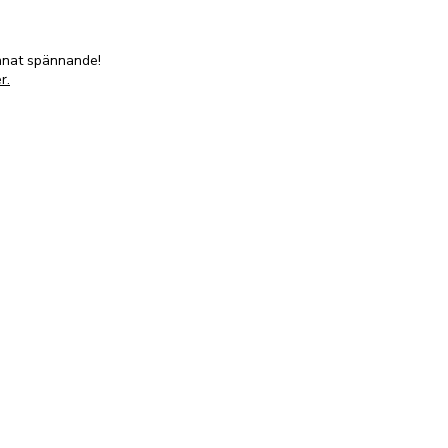
annat spännande!
r.