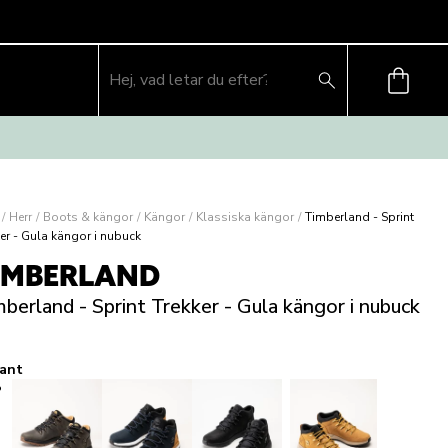
/
Herr
/
Boots & kängor
/
Kängor
/
Klassiska kängor
/
Timberland - Sprint
ker - Gula kängor i nubuck
IMBERLAND
berland - Sprint Trekker - Gula kängor i nubuck
iant