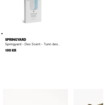
SPRINGYARD
Springyard - Deo Scent - Tunn deosula
100 KR