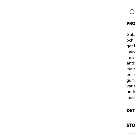
PRO
Gula
och 
ger 
indi
inne
anti
mate
en m
gumm
vari
unde
med 
DET
STO