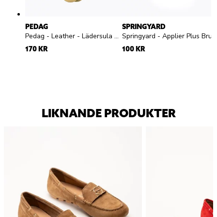
PEDAG
SPRINGYARD
Pedag - Leather - Lädersula med aktivt kol
Springyard - Applier Plus Brush - skoborste
170 KR
100 KR
LIKNANDE PRODUKTER