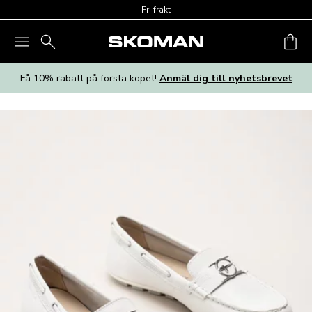
Skip to main content
Fri frakt
Få 10% rabatt på första köpet!
Anmäl dig till nyhetsbrevet