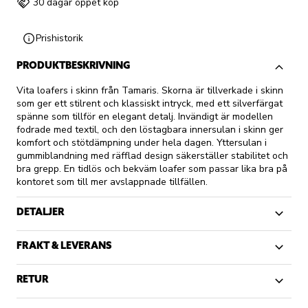
30 dagar öppet köp
Prishistorik
PRODUKTBESKRIVNING
Vita loafers i skinn från Tamaris. Skorna är tillverkade i skinn
som ger ett stilrent och klassiskt intryck, med ett silverfärgat
spänne som tillför en elegant detalj. Invändigt är modellen
fodrade med textil, och den löstagbara innersulan i skinn ger
komfort och stötdämpning under hela dagen. Yttersulan i
gummiblandning med räfflad design säkerställer stabilitet och
bra grepp. En tidlös och bekväm loafer som passar lika bra på
kontoret som till mer avslappnade tillfällen.
DETALJER
FRAKT & LEVERANS
RETUR