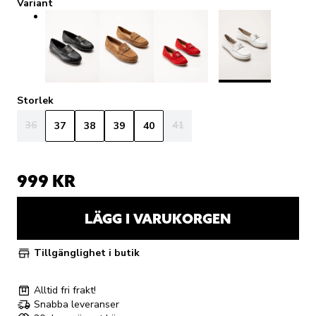
Variant
Storlek
36
41
37
38
39
40
999 KR
LÄGG I VARUKORGEN
Tillgänglighet i butik
Alltid fri frakt!
Snabba leveranser