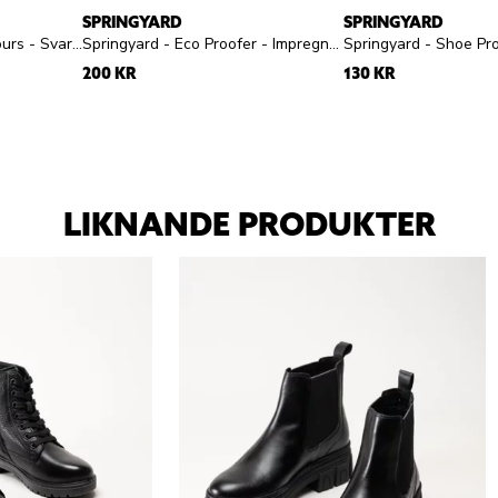
SPRINGYARD
SPRINGYARD
Collonil - Waterstop Colours - Svart skokräm
Springyard - Eco Proofer - Impregneringsspray
200 KR
130 KR
LIKNANDE PRODUKTER