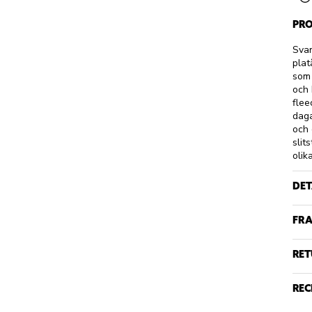
PRO
Svar
plat
som 
och 
flee
daga
och 
slit
olik
DET
FRA
RET
REC