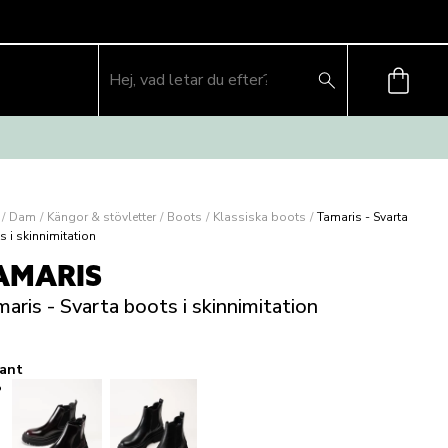
/
Dam
/
Kängor & stövletter
/
Boots
/
Klassiska boots
/
Tamaris - Svarta
s i skinnimitation
AMARIS
aris - Svarta boots i skinnimitation
iant