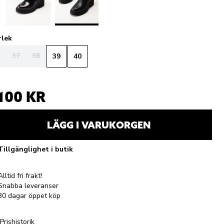
rlek
37
38
39
40
 100 KR
LÄGG I VARUKORGEN
Tillgänglighet i butik
Alltid fri frakt!
Snabba leveranser
30 dagar öppet köp
Prishistorik