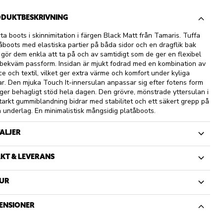
DUKTBESKRIVNING
ta boots i skinnimitation i färgen Black Matt från Tamaris. Tuffa
åboots med elastiska partier på båda sidor och en dragflik bak
gör dem enkla att ta på och av samtidigt som de ger en flexibel
bekväm passform. Insidan är mjukt fodrad med en kombination av
ce och textil, vilket ger extra värme och komfort under kyliga
r. Den mjuka Touch It-innersulan anpassar sig efter fotens form
ger behagligt stöd hela dagen. Den grövre, mönstrade yttersulan i
starkt gummiblandning bidrar med stabilitet och ett säkert grepp på
a underlag. En minimalistisk mångsidig platåboots.
ALJER
KT & LEVERANS
UR
ENSIONER