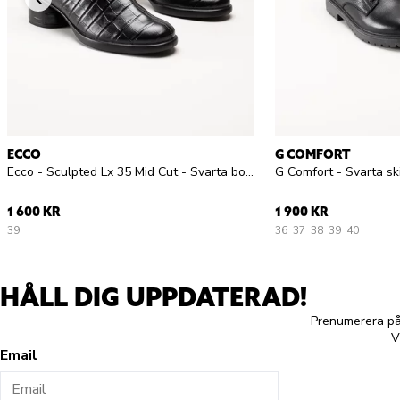
ECCO
G COMFORT
Ecco - Sculpted Lx 35 Mid Cut - Svarta boots i skinn
1 600 KR
1 900 KR
39
36
37
38
39
40
HÅLL DIG UPPDATERAD!
Prenumerera på 
V
Email