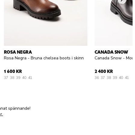
ROSA NEGRA
CANADA SNOW
Rosa Negra - Bruna chelsea boots i skinn
1 600 KR
2 400 KR
37
38
39
40
41
36
37
38
39
40
41
annat spännande!
r.