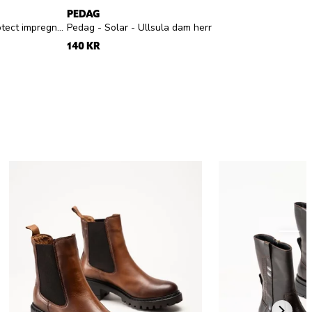
PEDAG
Springyard - Shoe Protect impregnering - Impregneringsspray
Pedag - Solar - Ullsula dam herr
140 KR