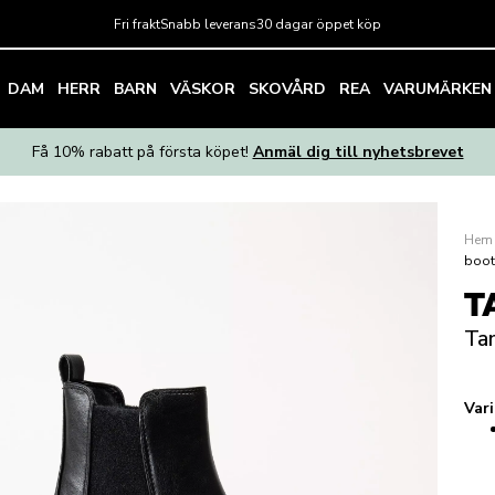
Fri frakt
Snabb leverans
30 dagar öppet köp
DAM
HERR
BARN
VÄSKOR
SKOVÅRD
REA
VARUMÄRKEN
Få 10% rabatt på första köpet!
Anmäl dig till nyhetsbrevet
Hem
boot
T
Tam
Var