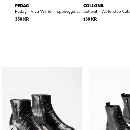
PEDAG
COLLONIL
Pedag - Viva Winter - uppbyggd sula i ull dam herr
350 KR
130 KR