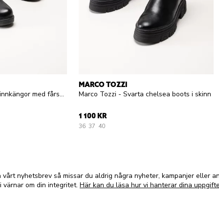
MARCO TOZZI
G Comfort - Svarta skinnkängor med fårskinnsfoder
Marco Tozzi - Svarta chelsea boots i skinn
1 100 KR
36
37
40
vårt nyhetsbrev så missar du aldrig några nyheter, kampanjer eller 
i värnar om din integritet.
Här kan du läsa hur vi hanterar dina uppgifte