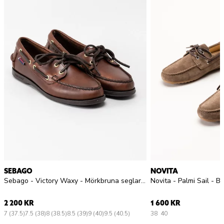
SEBAGO
NOVITA
Sebago - Victory Waxy - Mörkbruna seglarskor i skinn
Novita - Palmi Sail - B
2 200 KR
1 600 KR
7 (37.5)
7.5 (38)
8 (38.5)
8.5 (39)
9 (40)
9.5 (40.5)
38
40