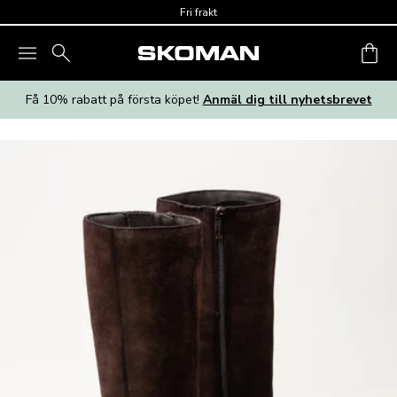
Skip to main content
Fri frakt
Få 10% rabatt på första köpet!
Anmäl dig till nyhetsbrevet