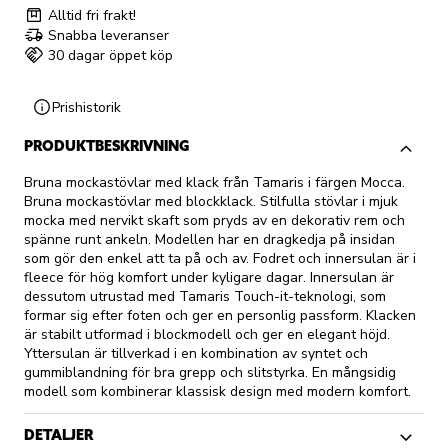
Alltid fri frakt!
Snabba leveranser
30 dagar öppet köp
Prishistorik
PRODUKTBESKRIVNING
Bruna mockastövlar med klack från Tamaris i färgen Mocca.
Bruna mockastövlar med blockklack. Stilfulla stövlar i mjuk
mocka med nervikt skaft som pryds av en dekorativ rem och
spänne runt ankeln. Modellen har en dragkedja på insidan
som gör den enkel att ta på och av. Fodret och innersulan är i
fleece för hög komfort under kyligare dagar. Innersulan är
dessutom utrustad med Tamaris Touch-it-teknologi, som
formar sig efter foten och ger en personlig passform. Klacken
är stabilt utformad i blockmodell och ger en elegant höjd.
Yttersulan är tillverkad i en kombination av syntet och
gummiblandning för bra grepp och slitstyrka. En mångsidig
modell som kombinerar klassisk design med modern komfort.
DETALJER