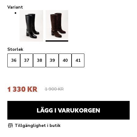
Variant
Storlek
36
37
38
39
40
41
1 330 KR
1 900 KR
LÄGG I VARUKORGEN
Tillgänglighet i butik