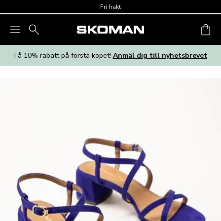
Skip to main content
Fri frakt
Få 10% rabatt på första köpet!
Anmäl dig till nyhetsbrevet