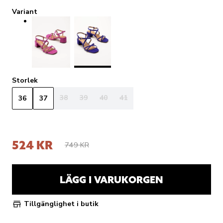
Variant
Storlek
38
39
40
41
36
37
524 KR
749 KR
LÄGG I VARUKORGEN
Tillgänglighet i butik