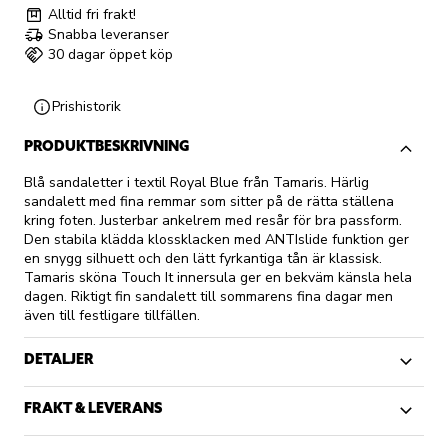
Alltid fri frakt!
Snabba leveranser
30 dagar öppet köp
Prishistorik
PRODUKTBESKRIVNING
Blå sandaletter i textil Royal Blue från Tamaris. Härlig
sandalett med fina remmar som sitter på de rätta ställena
kring foten. Justerbar ankelrem med resår för bra passform.
Den stabila klädda klossklacken med ANTIslide funktion ger
en snygg silhuett och den lätt fyrkantiga tån är klassisk.
Tamaris sköna Touch It innersula ger en bekväm känsla hela
dagen. Riktigt fin sandalett till sommarens fina dagar men
även till festligare tillfällen.
DETALJER
FRAKT & LEVERANS