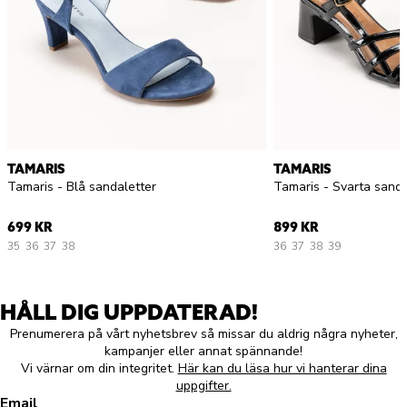
TAMARIS
TAMARIS
Tamaris - Blå sandaletter
Tamaris - Svarta sanda
699 KR
899 KR
35
36
37
38
36
37
38
39
HÅLL DIG UPPDATERAD!
Prenumerera på vårt nyhetsbrev så missar du aldrig några nyheter,
kampanjer eller annat spännande!
Vi värnar om din integritet.
Här kan du läsa hur vi hanterar dina
uppgifter.
Email