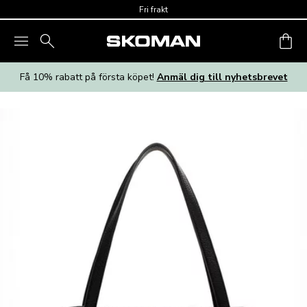
Skip to main content
Fri frakt
Få 10% rabatt på första köpet!
Anmäl dig till nyhetsbrevet