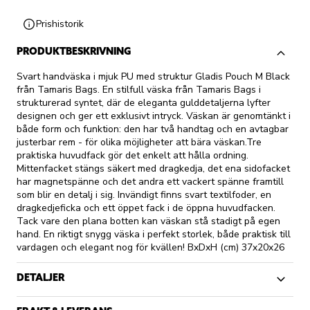
Prishistorik
PRODUKTBESKRIVNING
Svart handväska i mjuk PU med struktur Gladis Pouch M Black
från Tamaris Bags. En stilfull väska från Tamaris Bags i
strukturerad syntet, där de eleganta gulddetaljerna lyfter
designen och ger ett exklusivt intryck. Väskan är genomtänkt i
både form och funktion: den har två handtag och en avtagbar
justerbar rem - för olika möjligheter att bära väskan.Tre
praktiska huvudfack gör det enkelt att hålla ordning.
Mittenfacket stängs säkert med dragkedja, det ena sidofacket
har magnetspänne och det andra ett vackert spänne framtill
som blir en detalj i sig. Invändigt finns svart textilfoder, en
dragkedjeficka och ett öppet fack i de öppna huvudfacken.
Tack vare den plana botten kan väskan stå stadigt på egen
hand. En riktigt snygg väska i perfekt storlek, både praktisk till
vardagen och elegant nog för kvällen! BxDxH (cm) 37x20x26
DETALJER