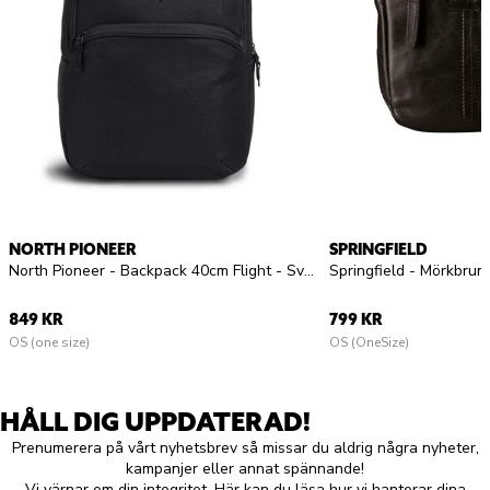
NORTH PIONEER
SPRINGFIELD
North Pioneer - Backpack 40cm Flight - Svart ryggsäck i Canvas
849 KR
799 KR
OS (one size)
OS (OneSize)
HÅLL DIG UPPDATERAD!
Prenumerera på vårt nyhetsbrev så missar du aldrig några nyheter,
kampanjer eller annat spännande!
Vi värnar om din integritet.
Här kan du läsa hur vi hanterar dina