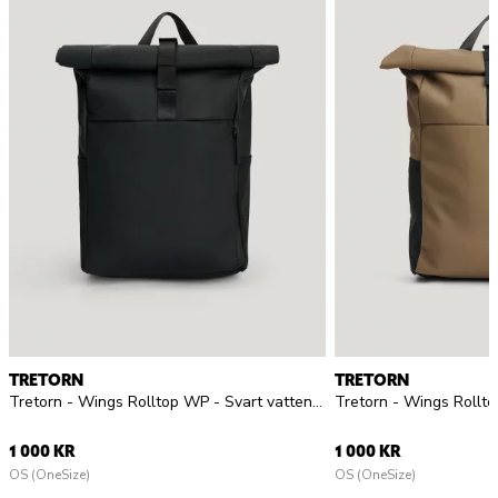
TRETORN
TRETORN
Tretorn - Wings Rolltop WP - Svart vattentålig ryggsäck i mjukt PU-material
1 000 KR
1 000 KR
OS (OneSize)
OS (OneSize)