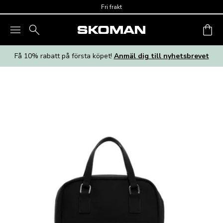
Skip to main content
Fri frakt
Få 10% rabatt på första köpet!
Anmäl dig till nyhetsbrevet