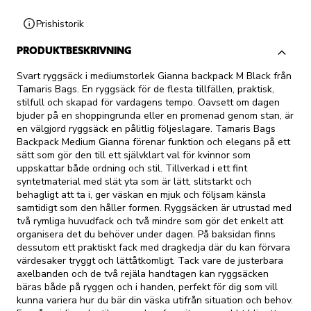
Prishistorik
PRODUKTBESKRIVNING
Svart ryggsäck i mediumstorlek Gianna backpack M Black från
Tamaris Bags. En ryggsäck för de flesta tillfällen, praktisk,
stilfull och skapad för vardagens tempo. Oavsett om dagen
bjuder på en shoppingrunda eller en promenad genom stan, är
en välgjord ryggsäck en pålitlig följeslagare. Tamaris Bags
Backpack Medium Gianna förenar funktion och elegans på ett
sätt som gör den till ett självklart val för kvinnor som
uppskattar både ordning och stil. Tillverkad i ett fint
syntetmaterial med slät yta som är lätt, slitstarkt och
behagligt att ta i, ger väskan en mjuk och följsam känsla
samtidigt som den håller formen. Ryggsäcken är utrustad med
två rymliga huvudfack och två mindre som gör det enkelt att
organisera det du behöver under dagen. På baksidan finns
dessutom ett praktiskt fack med dragkedja där du kan förvara
värdesaker tryggt och lättåtkomligt. Tack vare de justerbara
axelbanden och de två rejäla handtagen kan ryggsäcken
bäras både på ryggen och i handen, perfekt för dig som vill
kunna variera hur du bär din väska utifrån situation och behov.