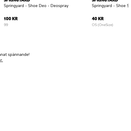
SPRINGYARD
SPRINGYARD
Springyard - Shoe Deo - Deospray
100 KR
40 KR
99
OS (OneSize)
annat spännande!
r.