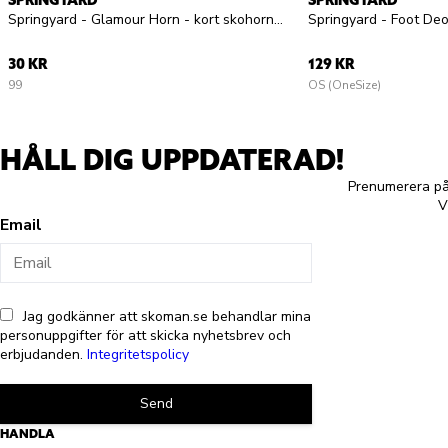
SPRINGYARD
SPRINGYARD
Springyard - Glamour Horn - kort skohorn plast
30 KR
129 KR
99
OS (OneSize)
HÅLL DIG UPPDATERAD!
Prenumerera på 
V
Email
Jag godkänner att skoman.se behandlar mina
personuppgifter för att skicka nyhetsbrev och
erbjudanden.
Integritetspolicy
Send
HANDLA