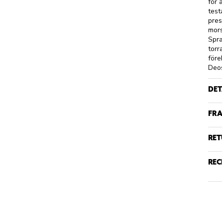
för 
test
pres
mors
Spra
torr
före
Deos
DET
FRA
RET
REC