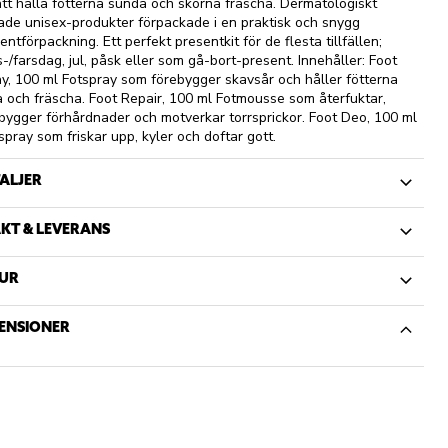
att hålla fötterna sunda och skorna fräscha. Dermatologiskt
ade unisex-produkter förpackade i en praktisk och snygg
entförpackning. Ett perfekt presentkit för de flesta tillfällen;
-/farsdag, jul, påsk eller som gå-bort-present. Innehåller: Foot
y, 100 ml Fotspray som förebygger skavsår och håller fötterna
a och fräscha. Foot Repair, 100 ml Fotmousse som återfuktar,
bygger förhårdnader och motverkar torrsprickor. Foot Deo, 100 ml
pray som friskar upp, kyler och doftar gott.
ALJER
KT & LEVERANS
UR
ENSIONER