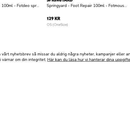
SPRINGYARD
Springyard - Foot Deo 100ml - Fotdeo spray
Springyard - Foot Repair 100ml - Fotmousse
129 KR
OS (OneSize)
vårt nyhetsbrev så missar du aldrig några nyheter, kampanjer eller 
i värnar om din integritet.
Här kan du läsa hur vi hanterar dina uppgifte