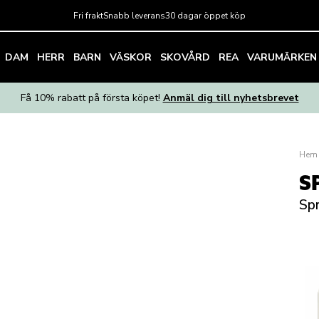
Fri frakt
Snabb leverans
30 dagar öppet köp
DAM
HERR
BARN
VÄSKOR
SKOVÅRD
REA
VARUMÄRKEN
Få 10% rabatt på första köpet!
Anmäl dig till nyhetsbrevet
Hem
S
Spr