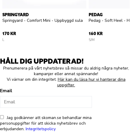
SPRINGYARD
PEDAG
Springyard - Comfort Mini - Uppbyggd sula
Pedag - Soft Heel - Hä
170 KR
160 KR
L
S/M
HÅLL DIG UPPDATERAD!
Prenumerera på vårt nyhetsbrev så missar du aldrig några nyheter,
kampanjer eller annat spännande!
Vi värnar om din integritet.
Här kan du läsa hur vi hanterar dina
uppgifter.
Email
Jag godkänner att skoman.se behandlar mina
personuppgifter för att skicka nyhetsbrev och
erbjudanden.
Integritetspolicy