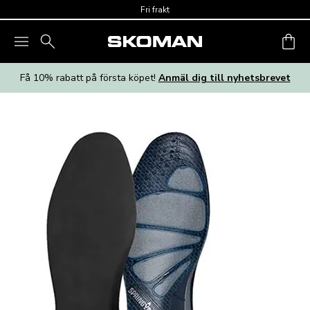
Skip to main content
Fri frakt
Få 10% rabatt på första köpet!
Anmäl dig till nyhetsbrevet