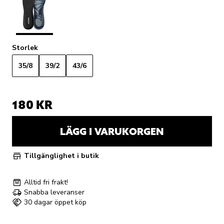
Storlek
35/8
39/2
43/6
180 KR
LÄGG I VARUKORGEN
Tillgänglighet i butik
Alltid fri frakt!
Snabba leveranser
30 dagar öppet köp