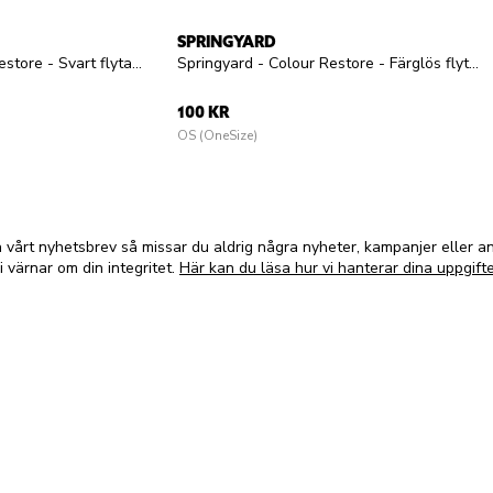
SPRINGYARD
Springyard - Colour Restore - Svart flytande skokräm för mocka och nubuck
Springyard - Colour Restore - Färglös flytande skokräm för mocka och nubuck
100 KR
OS (OneSize)
vårt nyhetsbrev så missar du aldrig några nyheter, kampanjer eller 
i värnar om din integritet.
Här kan du läsa hur vi hanterar dina uppgifte