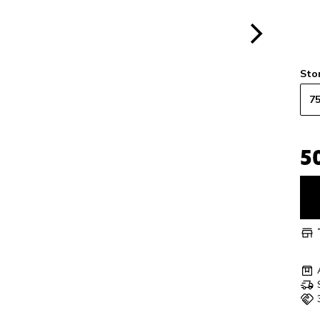
Sto
7
5