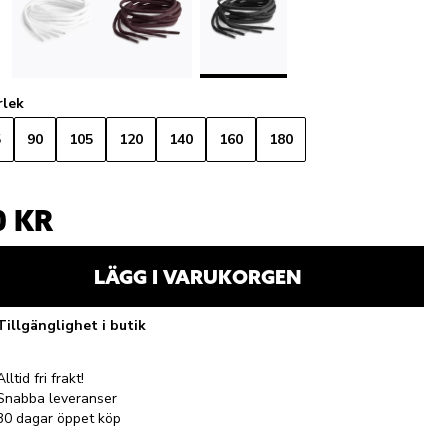
rlek
5
90
105
120
140
160
180
0 KR
LÄGG I VARUKORGEN
Tillgänglighet i butik
Alltid fri frakt!
Snabba leveranser
30 dagar öppet köp