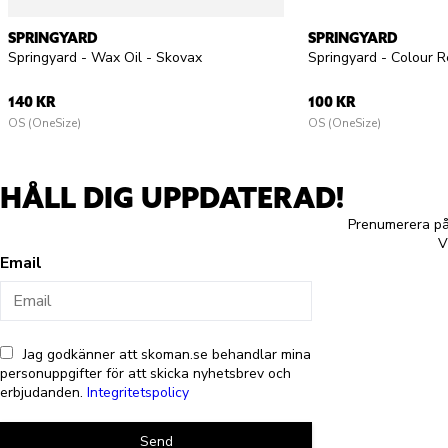
SPRINGYARD
SPRINGYARD
Springyard - Wax Oil - Skovax
140 KR
100 KR
OS (OneSize)
OS (OneSize)
HÅLL DIG UPPDATERAD!
Prenumerera på 
V
Email
Jag godkänner att skoman.se behandlar mina
personuppgifter för att skicka nyhetsbrev och
erbjudanden.
Integritetspolicy
Send