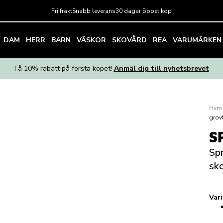
Fri frakt
Snabb leverans
30 dagar öppet köp
DAM
HERR
BARN
VÄSKOR
SKOVÅRD
REA
VARUMÄRKEN
Få 10% rabatt på första köpet!
Anmäl dig till nyhetsbrevet
Hem
grov
S
Spr
sk
Var