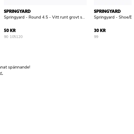
SPRINGYARD
SPRINGYARD
Springyard - Round 4.5 - Vitt runt grovt skosnöre
50 KR
30 KR
90
105
120
99
annat spännande!
r.