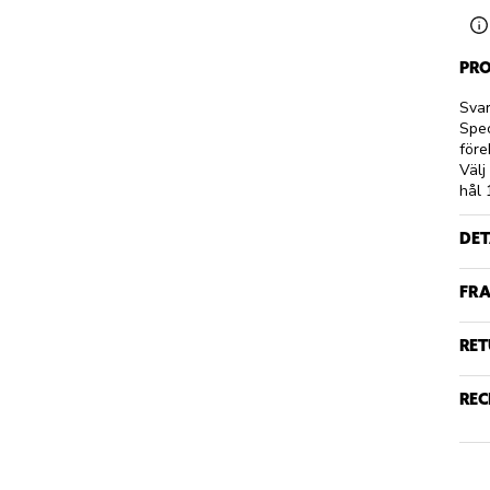
PRO
Svar
Spec
före
Välj
hål 
DET
FRA
RET
REC