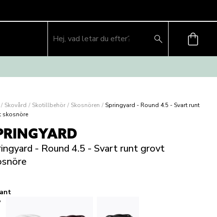
/
Skovård
/
Skotillbehör
/
Skosnören
/
Springyard - Round 4.5 - Svart runt
t skosnöre
PRINGYARD
ingyard - Round 4.5 - Svart runt grovt
osnöre
iant