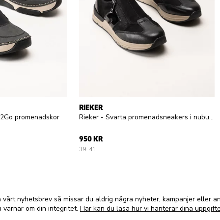
RIEKER
dy2Go promenadskor
Rieker - Svarta promenadsneakers i nubuck och skinn
950 KR
39
41
vårt nyhetsbrev så missar du aldrig några nyheter, kampanjer eller 
i värnar om din integritet.
Här kan du läsa hur vi hanterar dina uppgifte