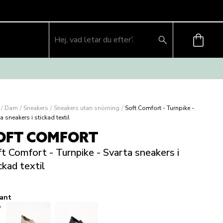
/
Dam
/
Sneakers
/
Sneakers utan snörning
/
Soft Comfort - Turnpike -
a sneakers i stickad textil
OFT COMFORT
t Comfort - Turnpike - Svarta sneakers i
ckad textil
iant