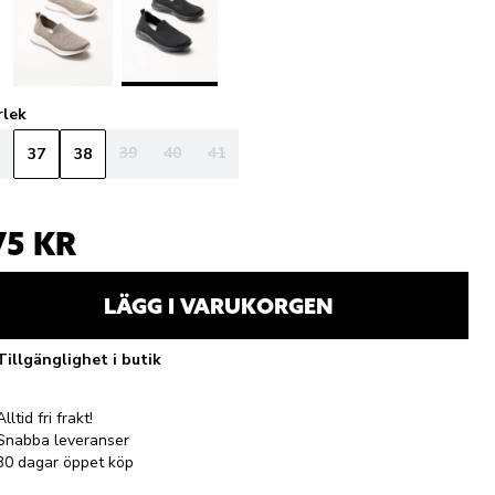
rlek
39
40
41
37
38
75 KR
LÄGG I VARUKORGEN
Tillgänglighet i butik
Alltid fri frakt!
Snabba leveranser
30 dagar öppet köp