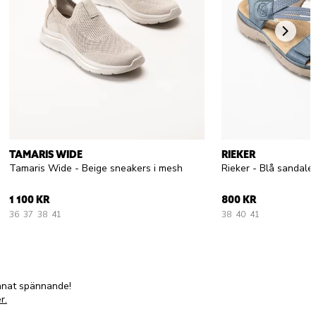
TAMARIS WIDE
RIEKER
Tamaris Wide - Beige sneakers i mesh
Rieker - Blå sandal
1 100 KR
800 KR
36
37
38
41
38
40
41
annat spännande!
r.