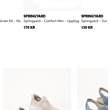
SPRINGYARD
SPRINGYARD
Sneakerstvätten - Sulkräm Kit - Rengöringskit för sulkanter
Springyard - Comfort Mini - Uppbyggd sula
170 KR
130 KR