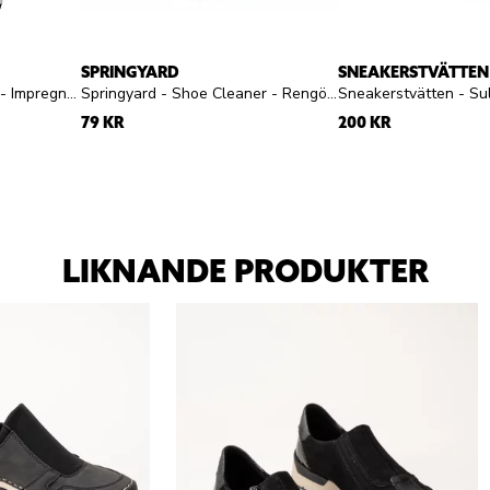
SPRINGYARD
SNEAKERSTVÄTTEN
Springyard - Eco Proofer - Impregneringsspray
Springyard - Shoe Cleaner - Rengöringsgel
79 KR
200 KR
LIKNANDE PRODUKTER