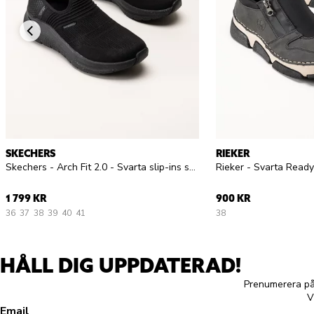
SKECHERS
RIEKER
Skechers - Arch Fit 2.0 - Svarta slip-ins sneakers
Rieker - Svarta Rea
1 799 KR
900 KR
36
37
38
39
40
41
38
HÅLL DIG UPPDATERAD!
Prenumerera på 
V
Email