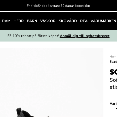
Fri frakt
Snabb leverans
30 dagar öppet köp
DAM
HERR
BARN
VÄSKOR
SKOVÅRD
REA
VARUMÄRKEN
Få 10% rabatt på första köpet!
Anmäl dig till nyhetsbrevet
Hem
Svart
S
Sof
sti
Var