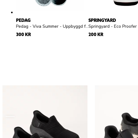
PEDAG
SPRINGYARD
Pedag - Viva Summer - Uppbyggd frottésula
300 KR
200 KR