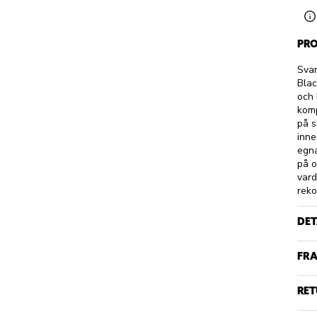
PRO
Svar
Blac
och 
komp
på s
inne
egna
på o
vard
reko
DET
FRA
RET