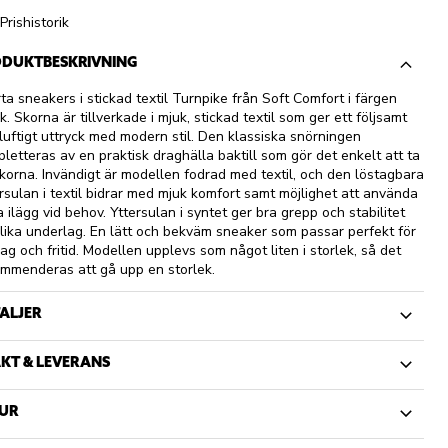
Prishistorik
DUKTBESKRIVNING
ta sneakers i stickad textil Turnpike från Soft Comfort i färgen
k. Skorna är tillverkade i mjuk, stickad textil som ger ett följsamt
luftigt uttryck med modern stil. Den klassiska snörningen
letteras av en praktisk draghälla baktill som gör det enkelt att ta
korna. Invändigt är modellen fodrad med textil, och den löstagbara
rsulan i textil bidrar med mjuk komfort samt möjlighet att använda
 ilägg vid behov. Yttersulan i syntet ger bra grepp och stabilitet
lika underlag. En lätt och bekväm sneaker som passar perfekt för
ag och fritid. Modellen upplevs som något liten i storlek, så det
mmenderas att gå upp en storlek.
ALJER
KT & LEVERANS
UR