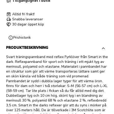
Tillgänglighet i butik
Alltid fri frakt!
Snabba leveranser
30 dagar öppet köp
Prishistorik
PRODUKTBESKRIVNING
Svart träningspannband med reflex Fyrklöver från Smart in the
dark. Reflexpannband för sport och träning i ett mjukt tyg av
merinoull, polyamid och elastane. Materialet i pannbandet har
en struktur som gör att värme transporteras lättare samt ger
en skön känsla vid både träning som vid promenad.
Pannbandet är sydd i dubbla lager tyger för att värma öron.
finns för dam och herr i två storlekar: S-M (56-57 cm) och L-XL
(58-59 cm). Tar lite plats i fickan så du får alltid med dig det.
Dubbellager tyg och 10 cm hög, skönt tyg i en blandning av
merinoull 30 %, polyamid 68 % och elastane 2 %, reflexbredd
3,5 cm. Smart in the darks reflexer gör att du syns i mörker på
över 125 meters håll. De är tillverkade i 3M Scotchlite som är