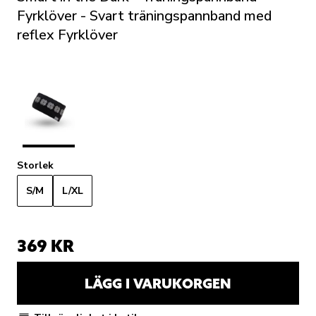
Fyrklöver - Svart träningspannband med
reflex Fyrklöver
Storlek
S/M
L/XL
369 KR
LÄGG I VARUKORGEN