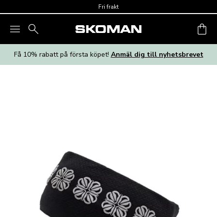
Skip to main content
Fri frakt
Få 10% rabatt på första köpet!
Anmäl dig till nyhetsbrevet