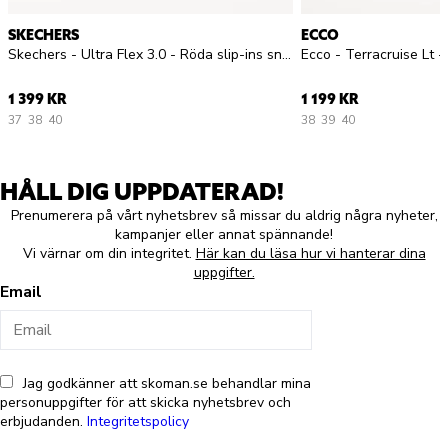
SKECHERS
ECCO
Skechers - Ultra Flex 3.0 - Röda slip-ins sneakers
1 399 KR
1 199 KR
37
38
40
38
39
40
HÅLL DIG UPPDATERAD!
Prenumerera på vårt nyhetsbrev så missar du aldrig några nyheter,
kampanjer eller annat spännande!
Vi värnar om din integritet.
Här kan du läsa hur vi hanterar dina
uppgifter.
Email
Jag godkänner att skoman.se behandlar mina
personuppgifter för att skicka nyhetsbrev och
erbjudanden.
Integritetspolicy