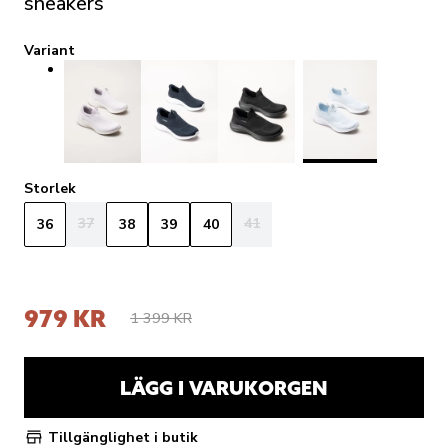
sneakers
Variant
Storlek
37
41
36
38
39
40
979 KR
1 399 KR
LÄGG I VARUKORGEN
Tillgänglighet i butik