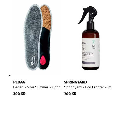
PEDAG
SPRINGYARD
Pedag - Viva Summer - Uppbyggd frottésula
Springyard - Eco Proofer - Impregneringsspray
300 KR
200 KR