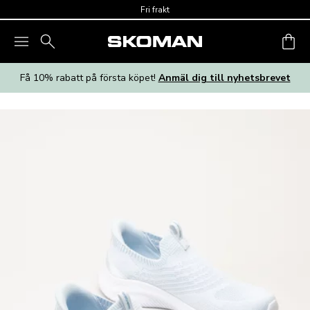
Skip to main content
Fri frakt
Få 10% rabatt på första köpet!
Anmäl dig till nyhetsbrevet