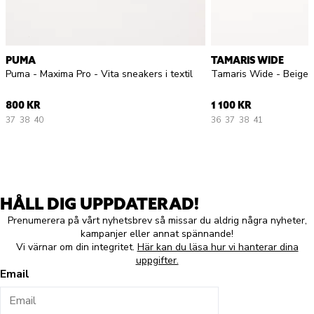
PUMA
TAMARIS WIDE
Puma - Maxima Pro - Vita sneakers i textil
Tamaris Wide - Beige 
800 KR
1 100 KR
37
38
40
36
37
38
41
HÅLL DIG UPPDATERAD!
Prenumerera på vårt nyhetsbrev så missar du aldrig några nyheter,
kampanjer eller annat spännande!
Vi värnar om din integritet.
Här kan du läsa hur vi hanterar dina
uppgifter.
Email