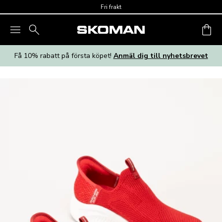
Skip to main content
Fri frakt
Få 10% rabatt på första köpet!
Anmäl dig till nyhetsbrevet