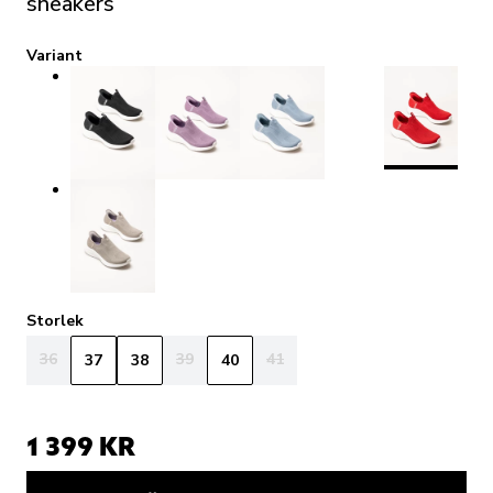
sneakers
Variant
Storlek
36
39
41
37
38
40
1 399 KR