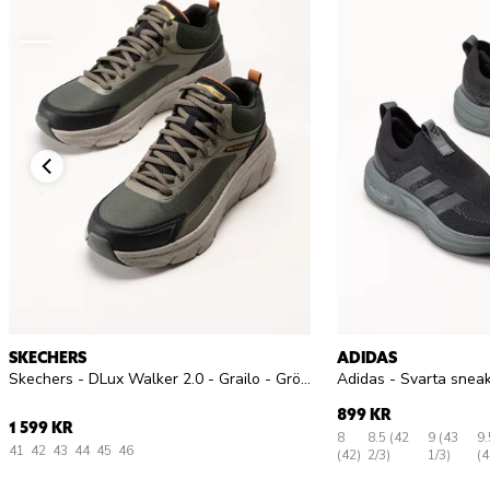
SKECHERS
ADIDAS
Skechers - DLux Walker 2.0 - Grailo - Gröna vattentäta promenadskor
Adidas - Svarta snea
899 KR
1 599 KR
8
8.5 (42
9 (43
9.
41
42
43
44
45
46
(42)
2/3)
1/3)
(4