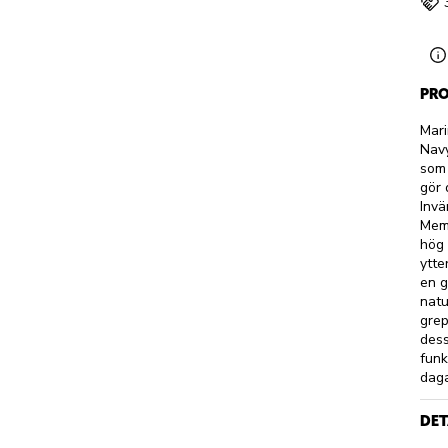
PRO
Mari
Navy
som 
gör 
Invä
Memo
hög 
ytte
en g
natu
grep
dess
funk
daga
DET