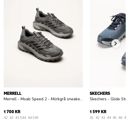
MERRELL
SKECHERS
Merrell - Moab Speed 2 - Mörkgrå sneakers i mesh
Skechers - Glide Ste
1 700 KR
1 599 KR
42
43
43.5
44
44.5
45
41
42
43
44
45
46
47