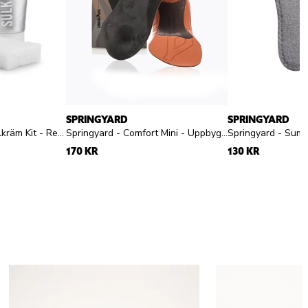
SPRINGYARD
SPRINGYARD
Sneakerstvätten - Sulkräm Kit - Rengöringskit för sulkanter
Springyard - Comfort Mini - Uppbyggd sula
170 KR
130 KR