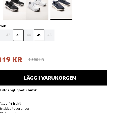
rlek
42
44
46
43
45
 119 KR
1 399 KR
LÄGG I VARUKORGEN
Tillgänglighet i butik
Alltid fri frakt!
Snabba leveranser