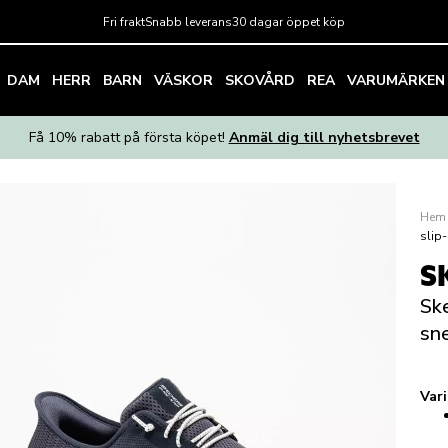
Fri frakt
Snabb leverans
30 dagar öppet köp
DAM
HERR
BARN
VÄSKOR
SKOVÅRD
REA
VARUMÄRKEN
Få 10% rabatt på första köpet!
Anmäl dig till nyhetsbrevet
Hem
slip
S
Ske
sn
Var