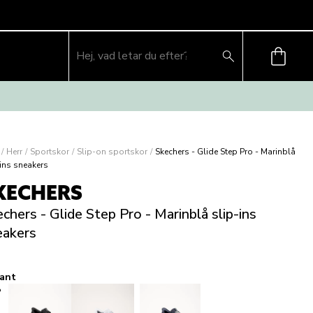
/
Herr
/
Sportskor
/
Slip-on sportskor
/
Skechers - Glide Step Pro - Marinblå
-ins sneakers
KECHERS
chers - Glide Step Pro - Marinblå slip-ins
eakers
iant