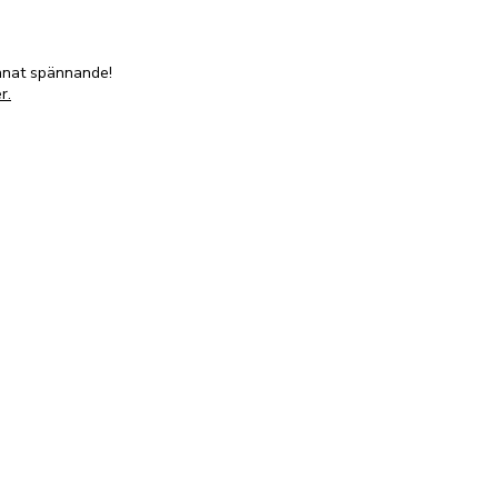
annat spännande!
r.