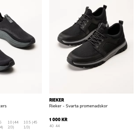
RIEKER
kers
Rieker - Svarta promenadskor
1 000 KR
5
10 (44
10.5 (45
40
44
4)
2/3)
1/3)