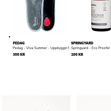
PEDAG
SPRINGYARD
Pedag - Viva Summer - Uppbyggd frottésula
300 KR
200 KR