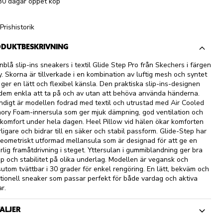
30 dagar öppet köp
Prishistorik
DUKTBESKRIVNING
nblå slip-ins sneakers i textil Glide Step Pro från Skechers i färgen
. Skorna är tillverkade i en kombination av luftig mesh och syntet
ger en lätt och flexibel känsla. Den praktiska slip-ins-designen
dem enkla att ta på och av utan att behöva använda händerna.
ndigt är modellen fodrad med textil och utrustad med Air Cooled
ry Foam-innersula som ger mjuk dämpning, god ventilation och
komfort under hela dagen. Heel Pillow vid hälen ökar komforten
rligare och bidrar till en säker och stabil passform. Glide-Step har
eometriskt utformad mellansula som är designad för att ge en
rlig framåtdrivning i steget. Yttersulan i gummiblandning ger bra
p och stabilitet på olika underlag. Modellen är vegansk och
utom tvättbar i 30 grader för enkel rengöring. En lätt, bekväm och
tionell sneaker som passar perfekt för både vardag och aktiva
r.
ALJER