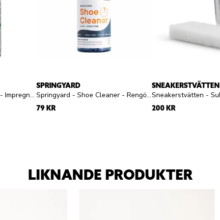
SPRINGYARD
SNEAKERSTVÄTTEN
Springyard - Eco Proofer - Impregneringsspray
Springyard - Shoe Cleaner - Rengöringsgel
79 KR
200 KR
LIKNANDE PRODUKTER