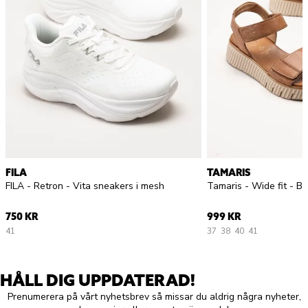
FILA
TAMARIS
FILA - Retron - Vita sneakers i mesh
Tamaris - Wide fit - Br
750 KR
999 KR
41
37
38
40
41
HÅLL DIG UPPDATERAD!
Prenumerera på vårt nyhetsbrev så missar du aldrig några nyheter,