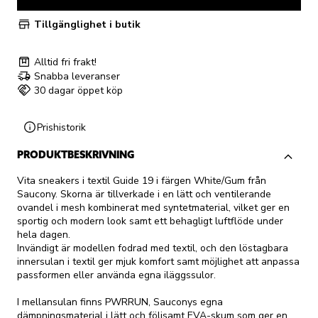
Tillgänglighet i butik
Alltid fri frakt!
Snabba leveranser
30 dagar öppet köp
Prishistorik
PRODUKTBESKRIVNING
Vita sneakers i textil Guide 19 i färgen White/Gum från
Saucony. Skorna är tillverkade i en lätt och ventilerande
ovandel i mesh kombinerat med syntetmaterial, vilket ger en
sportig och modern look samt ett behagligt luftflöde under
hela dagen.
Invändigt är modellen fodrad med textil, och den löstagbara
innersulan i textil ger mjuk komfort samt möjlighet att anpassa
passformen eller använda egna iläggssulor.
I mellansulan finns PWRRUN, Sauconys egna
dämpningsmaterial i lätt och följsamt EVA-skum som ger en