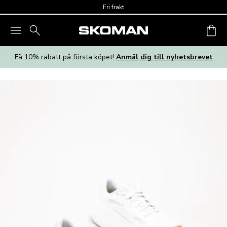
Skip to main content
Fri frakt
Få 10% rabatt på första köpet!
Anmäl dig till nyhetsbrevet