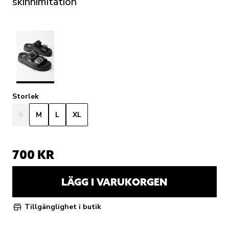
skinnimitation
Storlek
S
M
L
XL
700 KR
LÄGG I VARUKORGEN
Tillgänglighet i butik