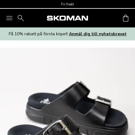
Skip to main content
Fri frakt
Få 10% rabatt på första köpet!
Anmäl dig till nyhetsbrevet