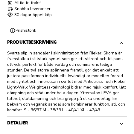
Alltid fri frakt!
Snabba leveranser
30 dagar öppet köp
Prishistorik
PRODUKTBESKRIVNING
Svarta slip in sandaler i skinnimitation från Rieker. Skorna är
framställda i slitstark syntet som ger ett stilrent och följsamt
uttryck, perfekt för både vardag och sommarens lediga
stunder. De två större spännena framtill gör det enkelt att
justera passformen individuellt. Invändigt är modellen fodrad
med syntet och innersulan i syntet med Antistress- och Rieker
Light-Walk Weightless-teknologi bidrar med mjuk komfort, lätt
dämpning och stöd under hela dagen. Yttersulan i EVA ger
lätthet, stötdämpning och bra grepp på olika underlag. En
bekväm och vegansk sandal som kombinerar funktion, stil och
komfort. S - 36/37 M - 38/39 L - 40/41 XL - 42/43
DETALJER