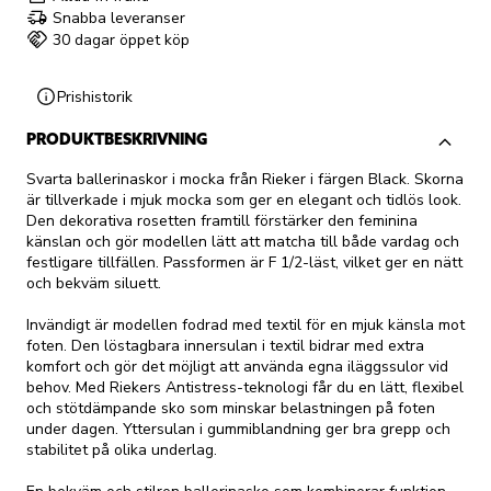
Snabba leveranser
30 dagar öppet köp
Prishistorik
PRODUKTBESKRIVNING
Svarta ballerinaskor i mocka från Rieker i färgen Black. Skorna
är tillverkade i mjuk mocka som ger en elegant och tidlös look.
Den dekorativa rosetten framtill förstärker den feminina
känslan och gör modellen lätt att matcha till både vardag och
festligare tillfällen. Passformen är F 1/2-läst, vilket ger en nätt
och bekväm siluett.
Invändigt är modellen fodrad med textil för en mjuk känsla mot
foten. Den löstagbara innersulan i textil bidrar med extra
komfort och gör det möjligt att använda egna iläggssulor vid
behov. Med Riekers Antistress-teknologi får du en lätt, flexibel
och stötdämpande sko som minskar belastningen på foten
under dagen. Yttersulan i gummiblandning ger bra grepp och
stabilitet på olika underlag.