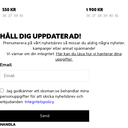
550 KR
1 900 KR
36
37
39
41
36
37
38
39
40
41
HÅLL DIG UPPDATERAD!
Prenumerera på vårt nyhetsbrev så missar du aldrig några nyheter,
kampanjer eller annat spännande!
Vi värnar om din integritet.
Här kan du läsa hur vi hanterar dina
uppgifter.
Email
Jag godkänner att skoman.se behandlar mina
personuppgifter för att skicka nyhetsbrev och
erbjudanden.
Integritetspolicy
Send
HANDLA