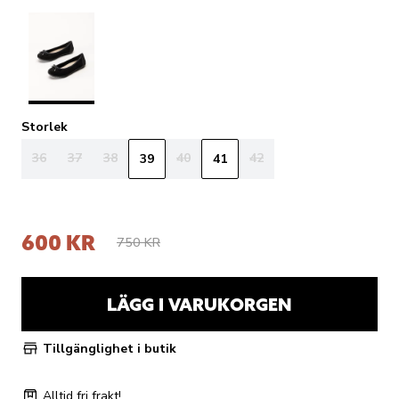
Storlek
36
37
38
40
42
39
41
600 KR
750 KR
LÄGG I VARUKORGEN
Tillgänglighet i butik
Alltid fri frakt!