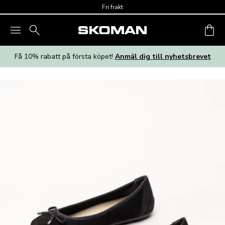
Skip to main content
Fri frakt
Få 10% rabatt på första köpet!
Anmäl dig till nyhetsbrevet