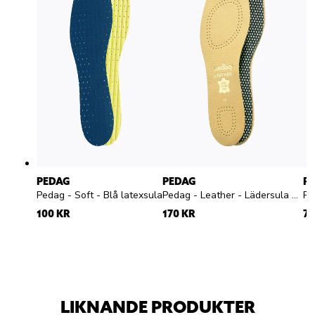
PEDAG
PEDAG
P
Pedag - Soft - Blå latexsula
Pedag - Leather - Lädersula med aktivt kol
100 KR
170 KR
79
LIKNANDE PRODUKTER