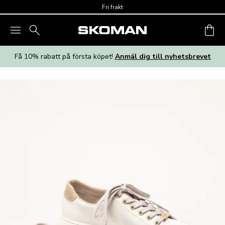
Skip to main content
Fri frakt
Få 10% rabatt på första köpet!
Anmäl dig till nyhetsbrevet