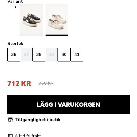
Variant
Storlek
37
39
36
38
40
41
712 KR
950 KR
LÄGG I VARUKORGEN
Tillgänglighet i butik
Alltid fri frakt!