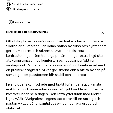
Snabba leveranser
30 dagar öppet köp
Prishistorik
PRODUKTBESKRIVNING
Offwhite platåsneakers i skinn från Rieker i färgen Offwhite.
Skorna är tillverkade i en kombination av skinn och syntet som
ger ett modernt och stilrent uttryck med diskreta
kontrastdetaljer. Den trendiga platåsulan ger extra höjd utan
att kompromissa med komforten och passar perfekt för
vardagsbruk. Modellen har klassisk snörning kombinerad med
en praktisk dragkedja, vilket gör skorna enkla att ta av och på
samtidigt som passformen blir stabil och justerbar.
Invändigt är skon fodrade med textil för en behaglig känsla
mot foten, och innersulan i skinn är mjukt vadderad för extra
komfort under hela dagen. Den lätta yttersulan med Rieker
Light Walk (Weightless)-egenskap bidrar till en smidig och
nästan viktlös gång, samtidigt som den ger bra grepp och
stabilitet.