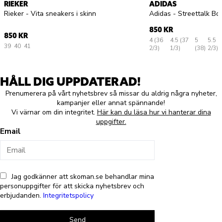
RIEKER
ADIDAS
Rieker - Vita sneakers i skinn
Adidas - Streettalk Bo
850 KR
850 KR
4 (36
4.5 (37
5
5.5 (
39
40
41
2/3)
1/3)
(38)
2/3)
HÅLL DIG UPPDATERAD!
Prenumerera på vårt nyhetsbrev så missar du aldrig några nyheter,
kampanjer eller annat spännande!
Vi värnar om din integritet.
Här kan du läsa hur vi hanterar dina
uppgifter.
Email
Jag godkänner att skoman.se behandlar mina
personuppgifter för att skicka nyhetsbrev och
erbjudanden.
Integritetspolicy
Send