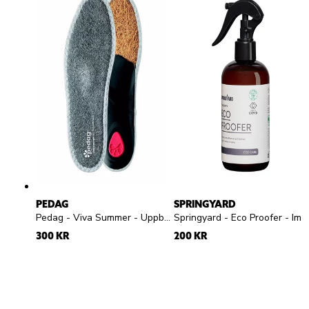
PEDAG
SPRINGYARD
Pedag - Viva Summer - Uppbyggd frottésula
Springyard - Eco Proofer - Impregneringsspray
300 KR
200 KR