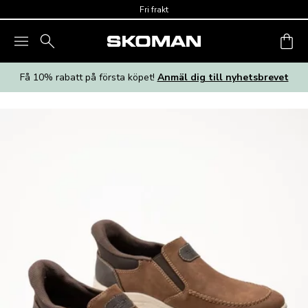
Skip to main content
Fri frakt
Få 10% rabatt på första köpet!
Anmäl dig till nyhetsbrevet