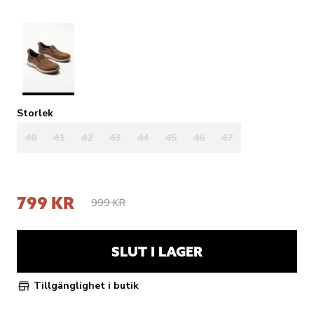
Storlek
40
41
42
43
44
45
46
47
799 KR
999 KR
SLUT I LAGER
Tillgänglighet i butik