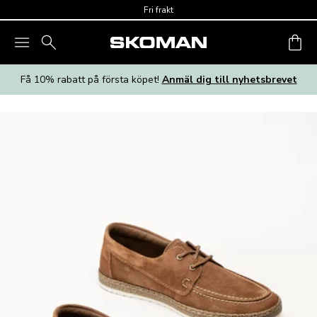
Skip to main content
Fri frakt
Få 10% rabatt på första köpet!
Anmäl dig till nyhetsbrevet