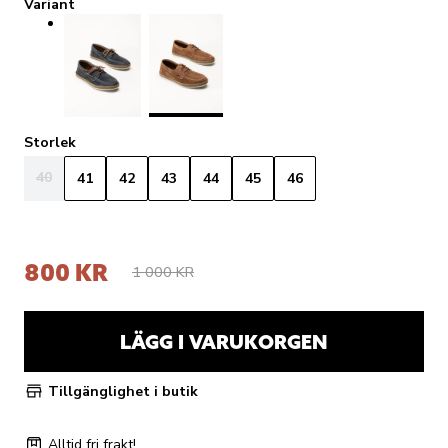
Variant
Storlek
40
41
42
43
44
45
46
800 KR
1 000 KR
LÄGG I VARUKORGEN
Tillgänglighet i butik
Alltid fri frakt!