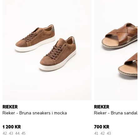
RIEKER
RIEKER
Rieker - Bruna sneakers i mocka
Rieker - Bruna sandaler
1 200 KR
700 KR
42
43
44
45
41
42
43