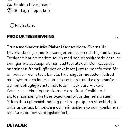
Snabba leveranser
30 dagar öppet köp
Prishistorik
PRODUKTBESKRIVNING
Bruna mockaskor från Rieker i färgen Noce. Skorna är
tillverkade i mjuk mocka som ger en stilren och följsam känsla.
Designen har en maritim touch med seglarinspirerade detaljer
som ger ett avslappnat men välklätt uttryck. Den klassiska
snörningen framtill gör det enkelt att justera passformen för
en bekväm och stabil känsla. Invändigt är modellen fodrad
med syntet, och innersulan i skinn bidrar med extra komfort
och en behaglig känsla mot foten. Tack vare Riekers
Antistress-teknologi är skorna extra lätta, flexibla och
stötdämpande, vilket ger ökad komfort under hela dagen.
Yttersulan i gummiblandning ger bra grepp och stabilitet på
olika underlag. En bekväm och mångsidig sko som kombinerar
stil, funktion och vardagskomfort.
DETALJER