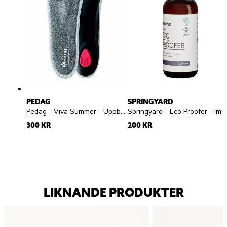
PEDAG
SPRINGYARD
Pedag - Viva Summer - Uppbyggd frottésula
Springyard - Eco Proofer - Impregneringsspray
300 KR
200 KR
LIKNANDE PRODUKTER