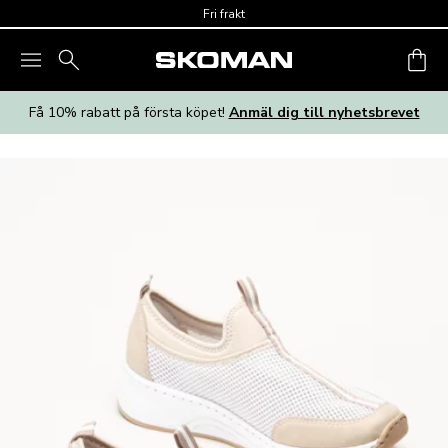
Skip to main content
Fri frakt
Få 10% rabatt på första köpet!
Anmäl dig till nyhetsbrevet