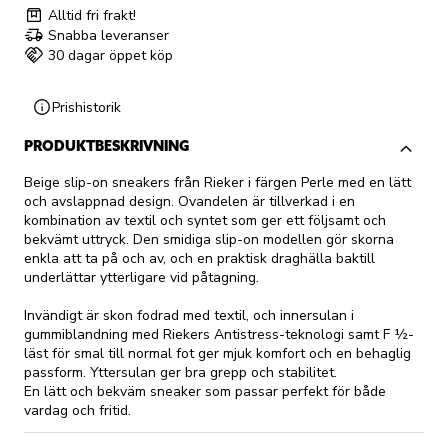
Alltid fri frakt!
Snabba leveranser
30 dagar öppet köp
Prishistorik
PRODUKTBESKRIVNING
Beige slip-on sneakers från Rieker i färgen Perle med en lätt
och avslappnad design. Ovandelen är tillverkad i en
kombination av textil och syntet som ger ett följsamt och
bekvämt uttryck. Den smidiga slip-on modellen gör skorna
enkla att ta på och av, och en praktisk draghälla baktill
underlättar ytterligare vid påtagning.
Invändigt är skon fodrad med textil, och innersulan i
gummiblandning med Riekers Antistress-teknologi samt F ½-
läst för smal till normal fot ger mjuk komfort och en behaglig
passform. Yttersulan ger bra grepp och stabilitet.
En lätt och bekväm sneaker som passar perfekt för både
vardag och fritid.