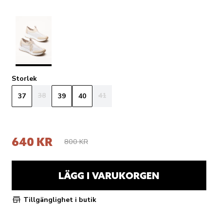
Storlek
38
41
37
39
40
640 KR
800 KR
LÄGG I VARUKORGEN
Tillgänglighet i butik