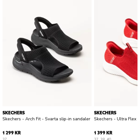
SKECHERS
SKECHERS
Skechers - Arch Fit - Svarta slip-in sandaler
1 299 KR
1 399 KR
37
37
38
40