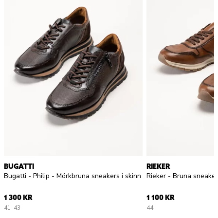
BUGATTI
RIEKER
Bugatti - Philip - Mörkbruna sneakers i skinn
Rieker - Bruna sneaker
1 300 KR
1 100 KR
41
43
44