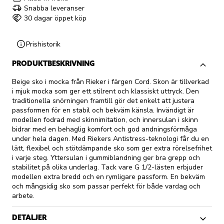
Snabba leveranser
30 dagar öppet köp
Prishistorik
PRODUKTBESKRIVNING
Beige sko i mocka från Rieker i färgen Cord. Skon är tillverkad
i mjuk mocka som ger ett stilrent och klassiskt uttryck. Den
traditionella snörningen framtill gör det enkelt att justera
passformen för en stabil och bekväm känsla. Invändigt är
modellen fodrad med skinnimitation, och innersulan i skinn
bidrar med en behaglig komfort och god andningsförmåga
under hela dagen. Med Riekers Antistress-teknologi får du en
lätt, flexibel och stötdämpande sko som ger extra rörelsefrihet
i varje steg. Yttersulan i gummiblandning ger bra grepp och
stabilitet på olika underlag. Tack vare G 1/2-lästen erbjuder
modellen extra bredd och en rymligare passform. En bekväm
och mångsidig sko som passar perfekt för både vardag och
arbete.
DETALJER