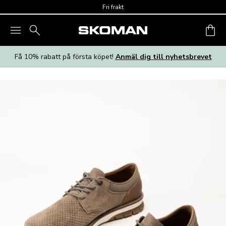
Skip to main content
Fri frakt
Få 10% rabatt på första köpet!
Anmäl dig till nyhetsbrevet