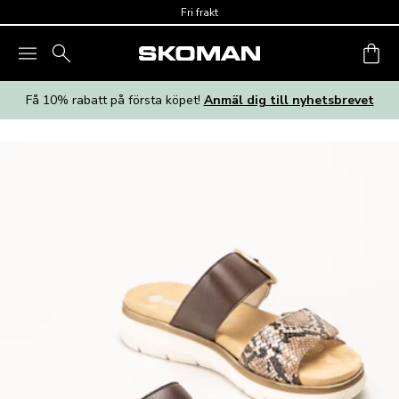
Skip to main content
Fri frakt
Få 10% rabatt på första köpet!
Anmäl dig till nyhetsbrevet