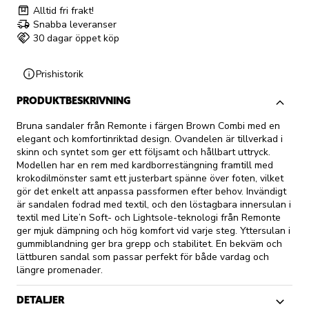
Alltid fri frakt!
Snabba leveranser
30 dagar öppet köp
Prishistorik
PRODUKTBESKRIVNING
Bruna sandaler från Remonte i färgen Brown Combi med en
elegant och komfortinriktad design. Ovandelen är tillverkad i
skinn och syntet som ger ett följsamt och hållbart uttryck.
Modellen har en rem med kardborrestängning framtill med
krokodilmönster samt ett justerbart spänne över foten, vilket
gör det enkelt att anpassa passformen efter behov. Invändigt
är sandalen fodrad med textil, och den löstagbara innersulan i
textil med Lite’n Soft- och Lightsole-teknologi från Remonte
ger mjuk dämpning och hög komfort vid varje steg. Yttersulan i
gummiblandning ger bra grepp och stabilitet. En bekväm och
lättburen sandal som passar perfekt för både vardag och
längre promenader.
DETALJER