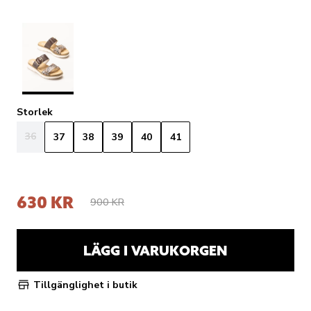
Storlek
36
37
38
39
40
41
630 KR
900 KR
LÄGG I VARUKORGEN
Tillgänglighet i butik