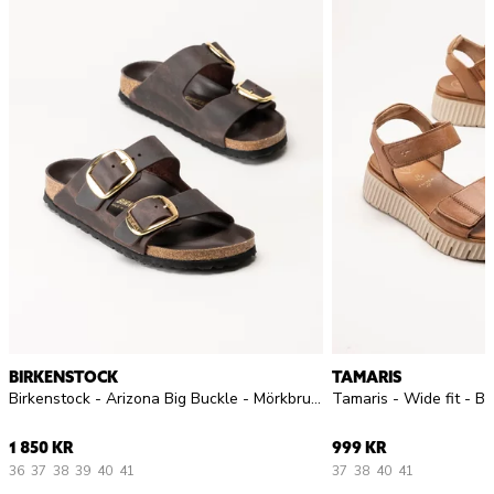
BIRKENSTOCK
TAMARIS
Birkenstock - Arizona Big Buckle - Mörkbruna slip in sandaler
Tamaris - Wide fit - Br
1 850 KR
999 KR
36
37
38
39
40
41
37
38
40
41