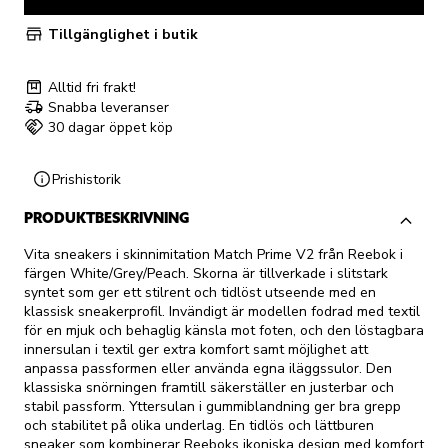
Tillgänglighet i butik
Alltid fri frakt!
Snabba leveranser
30 dagar öppet köp
Prishistorik
PRODUKTBESKRIVNING
Vita sneakers i skinnimitation Match Prime V2 från Reebok i
färgen White/Grey/Peach. Skorna är tillverkade i slitstark
syntet som ger ett stilrent och tidlöst utseende med en
klassisk sneakerprofil. Invändigt är modellen fodrad med textil
för en mjuk och behaglig känsla mot foten, och den löstagbara
innersulan i textil ger extra komfort samt möjlighet att
anpassa passformen eller använda egna iläggssulor. Den
klassiska snörningen framtill säkerställer en justerbar och
stabil passform. Yttersulan i gummiblandning ger bra grepp
och stabilitet på olika underlag. En tidlös och lättburen
sneaker som kombinerar Reeboks ikoniska design med komfort