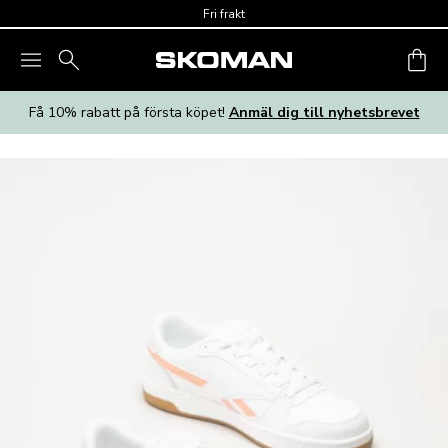
Skip to main content
Fri frakt
Få 10% rabatt på första köpet!
Anmäl dig till nyhetsbrevet