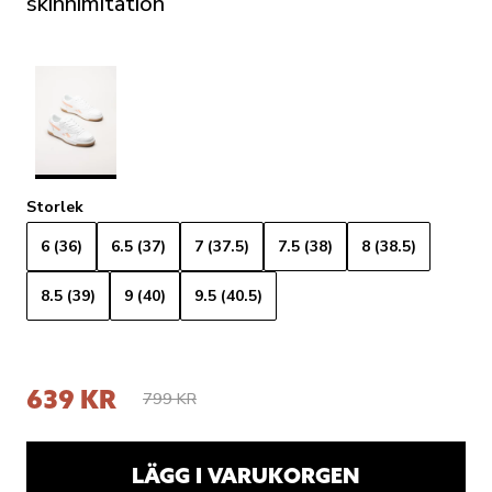
skinnimitation
Storlek
6 (36)
6.5 (37)
7 (37.5)
7.5 (38)
8 (38.5)
8.5 (39)
9 (40)
9.5 (40.5)
639 KR
799 KR
LÄGG I VARUKORGEN