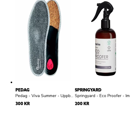
PEDAG
SPRINGYARD
Pedag - Viva Summer - Uppbyggd frottésula
Springyard - Eco Proofer - Impregneringsspray
300 KR
200 KR