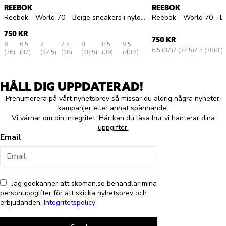
REEBOK
REEBOK
Reebok - World 70 - Beige sneakers i nylon och mocka
750 KR
750 KR
6
6.5
7
7.5
8
8.5
9.5
6.5 (37)
7 (37.5)
7.5 (38)
8 (
(36)
(37)
(37.5)
(38)
(38.5)
(39)
(40.5)
HÅLL DIG UPPDATERAD!
Prenumerera på vårt nyhetsbrev så missar du aldrig några nyheter,
kampanjer eller annat spännande!
Vi värnar om din integritet.
Här kan du läsa hur vi hanterar dina
uppgifter.
Email
Jag godkänner att skoman.se behandlar mina
personuppgifter för att skicka nyhetsbrev och
erbjudanden.
Integritetspolicy