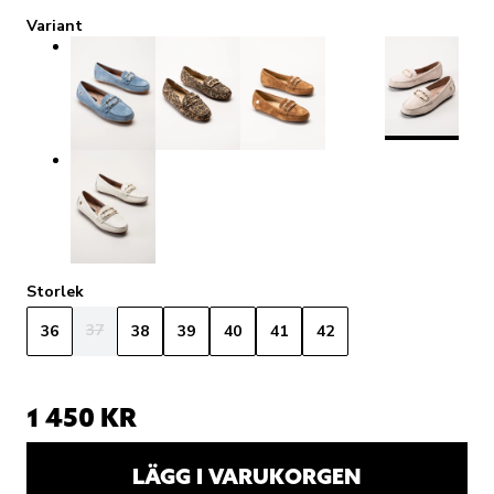
Variant
Storlek
37
36
38
39
40
41
42
1 450 KR
LÄGG I VARUKORGEN