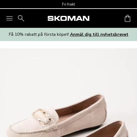
Skip to main content
Fri frakt
Få 10% rabatt på första köpet!
Anmäl dig till nyhetsbrevet