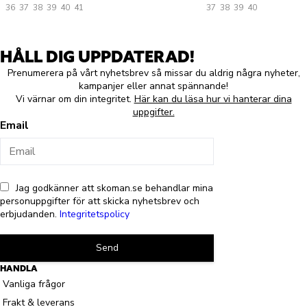
36
37
38
39
40
41
37
38
39
40
HÅLL DIG UPPDATERAD!
Prenumerera på vårt nyhetsbrev så missar du aldrig några nyheter,
kampanjer eller annat spännande!
Vi värnar om din integritet.
Här kan du läsa hur vi hanterar dina
uppgifter.
Email
Jag godkänner att skoman.se behandlar mina
personuppgifter för att skicka nyhetsbrev och
erbjudanden.
Integritetspolicy
Send
HANDLA
Vanliga frågor
Frakt & leverans