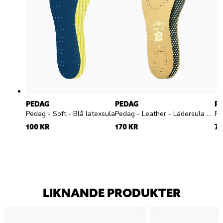
PEDAG
PEDAG
P
Pedag - Soft - Blå latexsula
Pedag - Leather - Lädersula med aktivt kol
100 KR
170 KR
79
LIKNANDE PRODUKTER