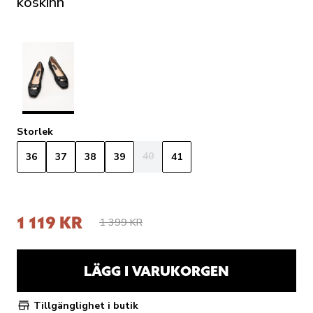
koskinn
Storlek
40
36
37
38
39
41
1 119 KR
1 399 KR
LÄGG I VARUKORGEN
Tillgänglighet i butik