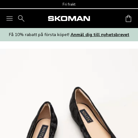
Skip to main content
Fri frakt
Få 10% rabatt på första köpet!
Anmäl dig till nyhetsbrevet