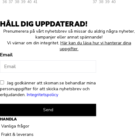
36
37
38
39
40
41
37
38
39
40
HÅLL DIG UPPDATERAD!
Prenumerera på vårt nyhetsbrev så missar du aldrig några nyheter,
kampanjer eller annat spännande!
Vi värnar om din integritet.
Här kan du läsa hur vi hanterar dina
uppgifter.
Email
Jag godkänner att skoman.se behandlar mina
personuppgifter för att skicka nyhetsbrev och
erbjudanden.
Integritetspolicy
Send
HANDLA
Vanliga frågor
Frakt & leverans