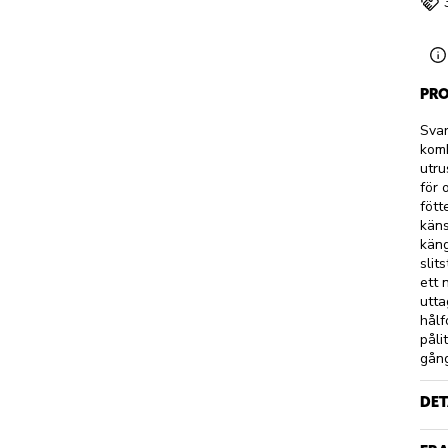
PRO
Svar
komb
utru
för 
fött
käns
käng
slit
ett 
utta
hålf
påli
gång
DET