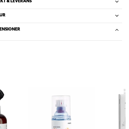
KT & LEVERANS
UR
ENSIONER