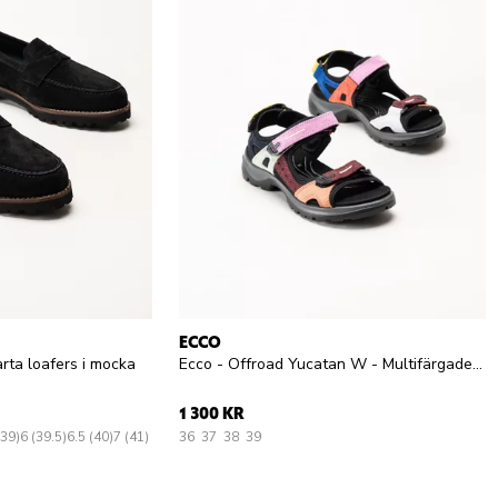
ECCO
arta loafers i mocka
Ecco - Offroad Yucatan W - Multifärgade sandaler i mocka
1 300 KR
(39)
6 (39.5)
6.5 (40)
7 (41)
36
37
38
39