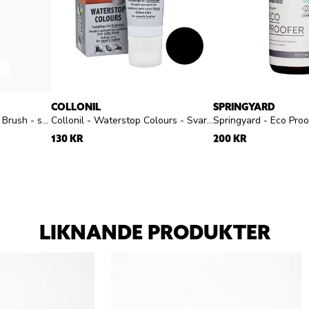
COLLONIL
SPRINGYARD
Springyard - Applier Plus Brush - skoborste
Collonil - Waterstop Colours - Svart skokräm
130 KR
200 KR
LIKNANDE PRODUKTER