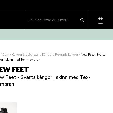
/
Dam
/
Kängor & stövletter
/
Kängor
/
Fodrade kängor
/
New Feet - Svarta
or i skinn med Tex-membran
EW FEET
w Feet - Svarta kängor i skinn med Tex-
mbran