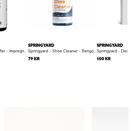
SPRINGYARD
SPRINGYARD
Springyard - Eco Proofer - Impregneringsspray
Springyard - Shoe Cleaner - Rengöringsgel
79 KR
100 KR