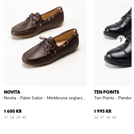
NOVITA
TEN POINTS
Novita - Palmi Sailor - Mörkbruna seglarskor i skinn
1 600 KR
1 995 KR
37
38
39
40
36
37
38
40