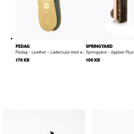
PEDAG
SPRINGYARD
Pedag - Leather - Lädersula med aktivt kol
170 KR
100 KR