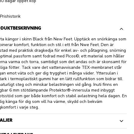
30 dagar öppet köp
Prishistorik
DUKTBESKRIVNING
ta kängor i skinn Black från New Feet. Upptäck en snörkänga som
inerar komfort, funktion och stil i ett från Nwe Feet. Den är
stad med praktisk dragkedja för enkel av- och påtagning, snörning
optimal passform samt fodrad med Picos©, ett material som håller
erna varma och torra, samtidigt som det andas och är skonsamt för
liga fötter. Tack vare det vattenavvisande TEX-membranet står
an emot väta och ger dig trygghet i många väder. Yttersulan i
stark i termoplastiskt gummi har en lätt rullfunktion som bidrar till
naturligt steg och minskar belastningen vid gång. Inuti finns en
gbar 6 mm stötdämpande Protektor®-innersula med inbyggt
otsstöd som ger både komfort och stabil avlastning hela dagen. En
tlig känga för dig som vill ha värme, skydd och bekväm
komfort i varje steg.
ALJER