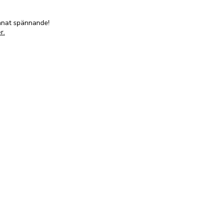
annat spännande!
r.