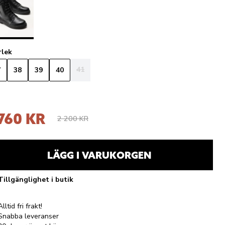
rlek
41
7
38
39
40
 760 KR
2 200 KR
LÄGG I VARUKORGEN
Tillgänglighet i butik
Alltid fri frakt!
Snabba leveranser