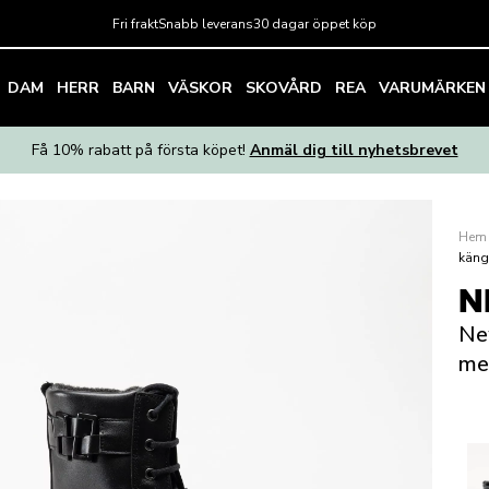
Fri frakt
Snabb leverans
30 dagar öppet köp
DAM
HERR
BARN
VÄSKOR
SKOVÅRD
REA
VARUMÄRKEN
Få 10% rabatt på första köpet!
Anmäl dig till nyhetsbrevet
Hem
käng
N
Ne
me