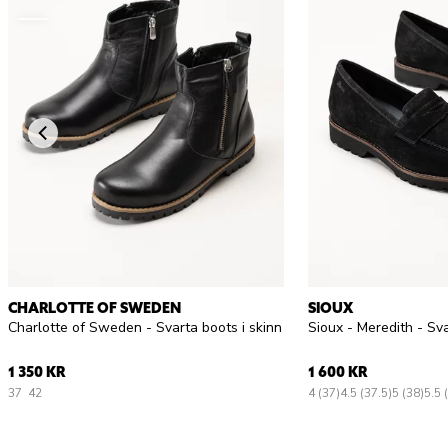
CHARLOTTE OF SWEDEN
SIOUX
Charlotte of Sweden - Svarta boots i skinn
Sioux - Meredith - Sv
1 350 KR
1 600 KR
37
42
4 (37)
4.5 (37.5)
5 (38)
5.5 