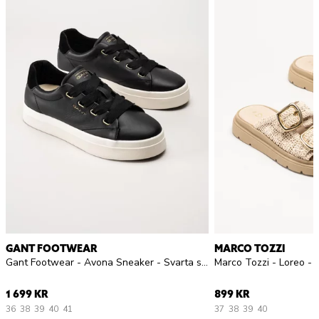
GANT FOOTWEAR
MARCO TOZZI
Gant Footwear - Avona Sneaker - Svarta sneakers i skinn
Marco Tozzi - Loreo - 
1 699 KR
899 KR
36
38
39
40
41
37
38
39
40