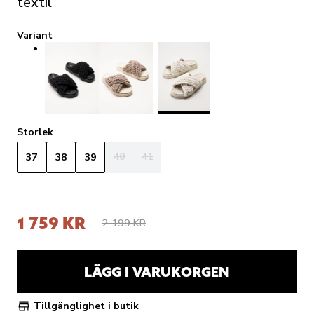
textil
Variant
Storlek
40
41
37
38
39
1 759 KR
2 199 KR
LÄGG I VARUKORGEN
Tillgänglighet i butik