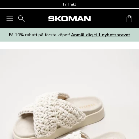
Skip to main content
Fri frakt
Få 10% rabatt på första köpet!
Anmäl dig till nyhetsbrevet