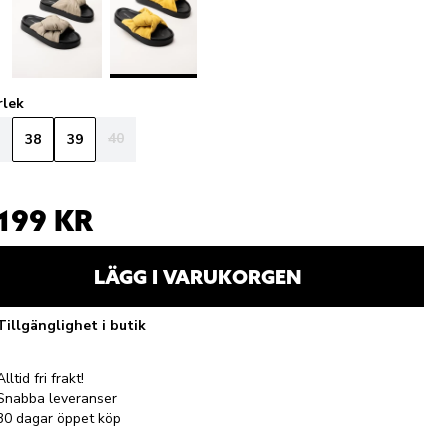
rlek
40
38
39
 199 KR
LÄGG I VARUKORGEN
Tillgänglighet i butik
Alltid fri frakt!
Snabba leveranser
30 dagar öppet köp