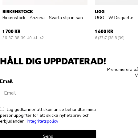
BIRKENSTOCK
UGG
Birkenstock - Arizona - Svarta slip in sandaler
1 700 KR
1 600 KR
36
37
38
39
40
41
42
6 (37)
7 (38)
8 (39)
HÅLL DIG UPPDATERAD!
Prenumerera på 
V
Email
Jag godkänner att skoman.se behandlar mina
personuppgifter för att skicka nyhetsbrev och
erbjudanden.
Integritetspolicy
Send