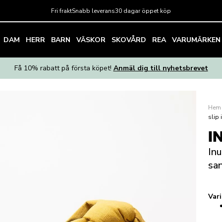
Fri frakt
Snabb leverans
30 dagar öppet köp
DAM
HERR
BARN
VÄSKOR
SKOVÅRD
REA
VARUMÄRKEN
Få 10% rabatt på första köpet!
Anmäl dig till nyhetsbrevet
Hem
slip 
I
Inu
sa
Var