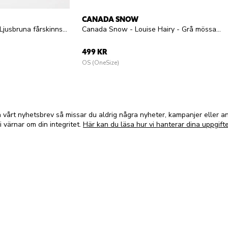
CANADA SNOW
UGG - W Disquette - Ljusbruna fårskinnsfodrade tofflor i mocka
Canada Snow - Louise Hairy - Grå mössa i mohairblandning
499 KR
OS (OneSize)
vårt nyhetsbrev så missar du aldrig några nyheter, kampanjer eller 
i värnar om din integritet.
Här kan du läsa hur vi hanterar dina uppgifte