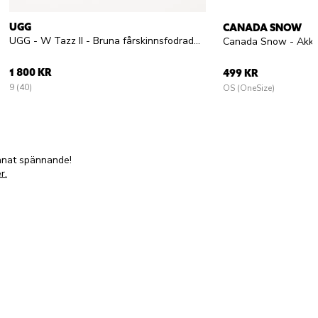
UGG
CANADA SNOW
UGG - W Tazz II - Bruna fårskinnsfodrade tofflor i mocka
1 800 KR
499 KR
9 (40)
OS (OneSize)
annat spännande!
r.