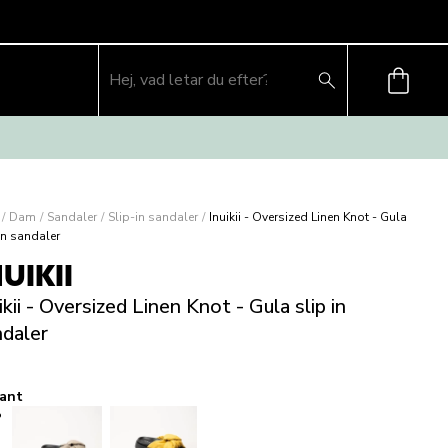
/
Dam
/
Sandaler
/
Slip-in sandaler
/
Inuikii - Oversized Linen Knot - Gula
in sandaler
NUIKII
ikii - Oversized Linen Knot - Gula slip in
ndaler
iant