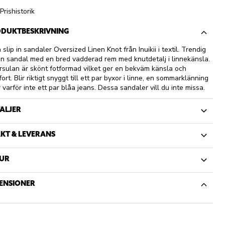
Prishistorik
DUKTBESKRIVNING
 slip in sandaler Oversized Linen Knot från Inuikii i textil. Trendig
 in sandal med en bred vadderad rem med knutdetalj i linnekänsla.
rsulan är skönt fotformad vilket ger en bekväm känsla och
ort. Blir riktigt snyggt till ett par byxor i linne, en sommarklänning
r varför inte ett par blåa jeans. Dessa sandaler vill du inte missa.
ALJER
KT & LEVERANS
UR
ENSIONER