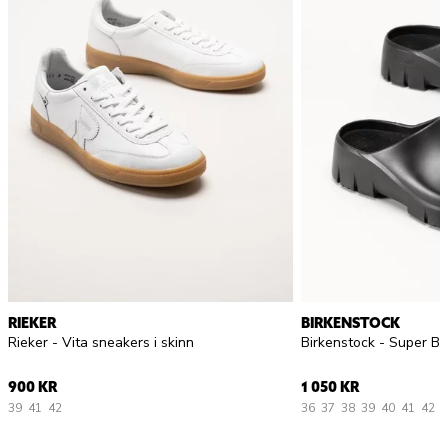
RIEKER
BIRKENSTOCK
Rieker - Vita sneakers i skinn
900 KR
1 050 KR
39
41
42
36
37
38
39
40
41
42