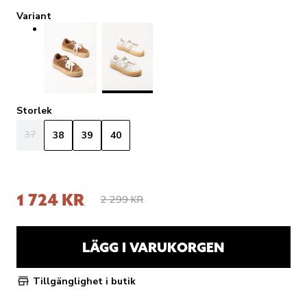
Variant
Storlek
37
38
39
40
1 724 KR
2 299 KR
LÄGG I VARUKORGEN
Tillgänglighet i butik