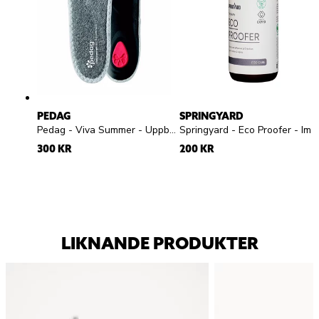
PEDAG
SPRINGYARD
Pedag - Viva Summer - Uppbyggd frottésula
Springyard - Eco Proofer - Impregneringsspray
300 KR
200 KR
LIKNANDE PRODUKTER