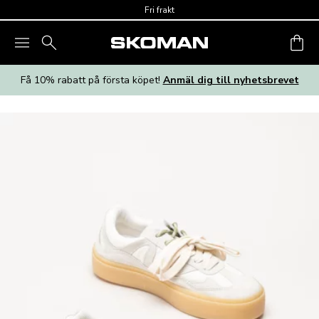
Skip to main content
Fri frakt
Få 10% rabatt på första köpet!
Anmäl dig till nyhetsbrevet