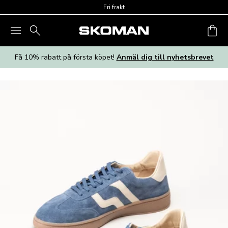
Skip to main content
Fri frakt
Få 10% rabatt på första köpet!
Anmäl dig till nyhetsbrevet