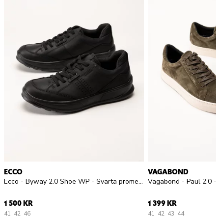
ECCO
VAGABOND
Ecco - Byway 2.0 Shoe WP - Svarta promenadskor i oljat skinn
1 500 KR
1 399 KR
41
42
46
41
42
43
44