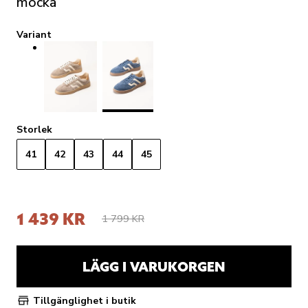
mocka
Variant
Storlek
41
42
43
44
45
1 439 KR
1 799 KR
LÄGG I VARUKORGEN
Tillgänglighet i butik