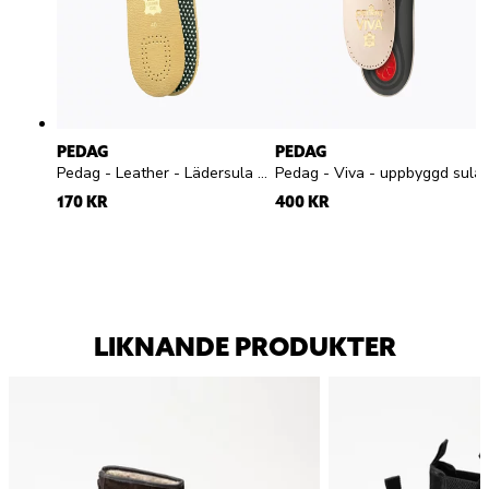
PEDAG
PEDAG
Pedag - Leather - Lädersula med aktivt kol
Pedag - Viva - uppbyggd sula
170 KR
400 KR
LIKNANDE PRODUKTER