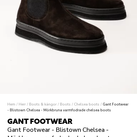
Hem
/
Herr
/
Boots & kängor
/
Boots
/
Chelsea boots
/
Gant Footwear
- Blistown Chelsea - Mörkbruna varmfodrade chelsea boots
GANT FOOTWEAR
Gant Footwear - Blistown Chelsea -