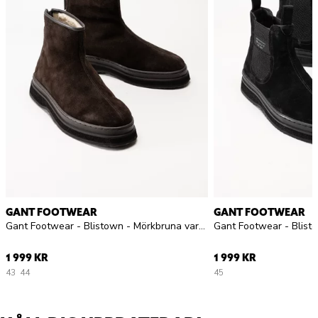
GANT FOOTWEAR
GANT FOOTWEAR
Gant Footwear - Blistown - Mörkbruna varmfodrade boots
1 999 KR
1 999 KR
43
44
45