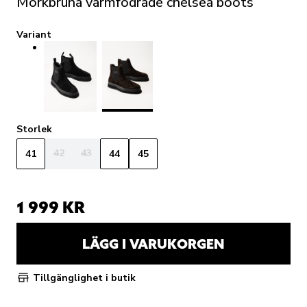
Mörkbruna varmfodrade chelsea boots
Variant
Storlek
42
43
41
44
45
1 999 KR
LÄGG I VARUKORGEN
Tillgänglighet i butik