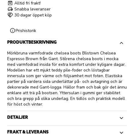
Alltid fri frakt!
Snabba leveranser
30 dagar öppet köp
Prishistorik
PRODUKTBESKRIVNING
Mörkbruna varmfodrade chelsea boots Blistown Chelsea
Espresso Brown från Gant. Stilrena chelsea boots i mocka
med varmfodrad insida för extra komfort under kyligare dagar.
Modellen har ett mjukt teddy pile-foder och löstagbar
innersula som ger värme och följsamhet mot foten. Elastiska
partier på vardera sida underlättar på- och avtagning och är
dekorerade med Gant-logga. Hällor fram och bak gör det ännu
enklare att trä på bootsen. Yttersulan i gummi ger stabilitet
och bra grepp på olika underlag. En tidlös och praktisk modell
för höst och vinter.
DETALJER
FRAKT & LEVERANS