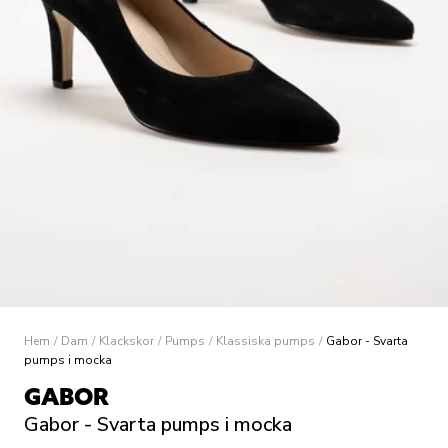
Hem
/
Dam
/
Klackskor
/
Pumps
/
Klassiska pumps
/
Gabor - Svarta
pumps i mocka
GABOR
Gabor - Svarta pumps i mocka