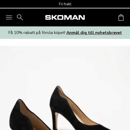
Skip to main content
Fri frakt
Få 10% rabatt på första köpet!
Anmäl dig till nyhetsbrevet