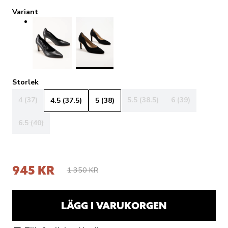
Variant
Storlek
4 (37)
5.5 (38.5)
6 (39)
4.5 (37.5)
5 (38)
6.5 (40)
945 KR
1 350 KR
LÄGG I VARUKORGEN