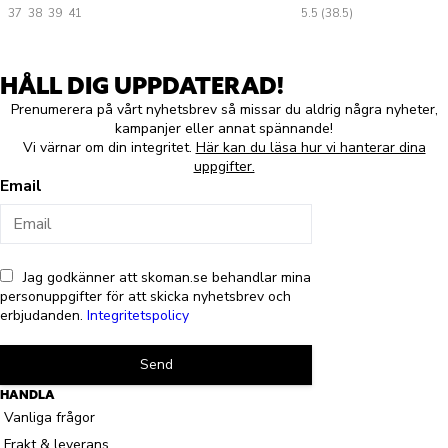
37
38
39
41
5.5 (38.5)
HÅLL DIG UPPDATERAD!
Prenumerera på vårt nyhetsbrev så missar du aldrig några nyheter,
kampanjer eller annat spännande!
Vi värnar om din integritet.
Här kan du läsa hur vi hanterar dina
uppgifter.
Email
Jag godkänner att skoman.se behandlar mina
personuppgifter för att skicka nyhetsbrev och
erbjudanden.
Integritetspolicy
Send
HANDLA
Vanliga frågor
Frakt & leverans