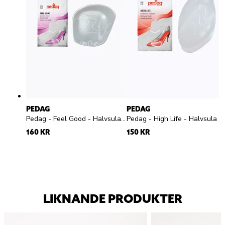
PEDAG
PEDAG
Pedag - Feel Good - Halvsula med pelotte silikon
Pedag - High Life - H
160 KR
150 KR
LIKNANDE PRODUKTER