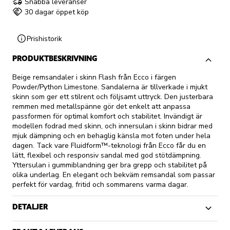
Snabba leveranser
30 dagar öppet köp
Prishistorik
PRODUKTBESKRIVNING
Beige remsandaler i skinn Flash från Ecco i färgen
Powder/Python Limestone. Sandalerna är tillverkade i mjukt
skinn som ger ett stilrent och följsamt uttryck. Den justerbara
remmen med metallspänne gör det enkelt att anpassa
passformen för optimal komfort och stabilitet. Invändigt är
modellen fodrad med skinn, och innersulan i skinn bidrar med
mjuk dämpning och en behaglig känsla mot foten under hela
dagen. Tack vare Fluidform™-teknologi från Ecco får du en
lätt, flexibel och responsiv sandal med god stötdämpning.
Yttersulan i gummiblandning ger bra grepp och stabilitet på
olika underlag. En elegant och bekväm remsandal som passar
perfekt för vardag, fritid och sommarens varma dagar.
DETALJER