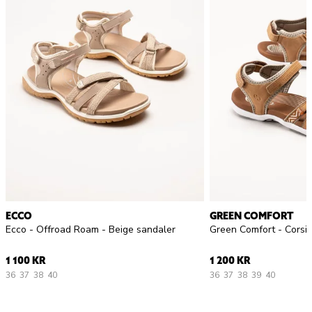
ECCO
GREEN COMFORT
Ecco - Offroad Roam - Beige sandaler
1 100 KR
1 200 KR
36
37
38
40
36
37
38
39
40