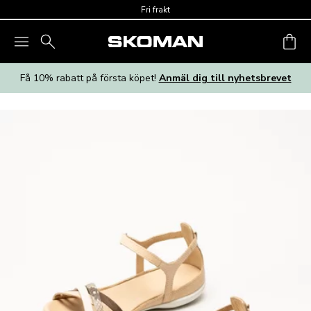
Skip to main content
Fri frakt
Få 10% rabatt på första köpet!
Anmäl dig till nyhetsbrevet