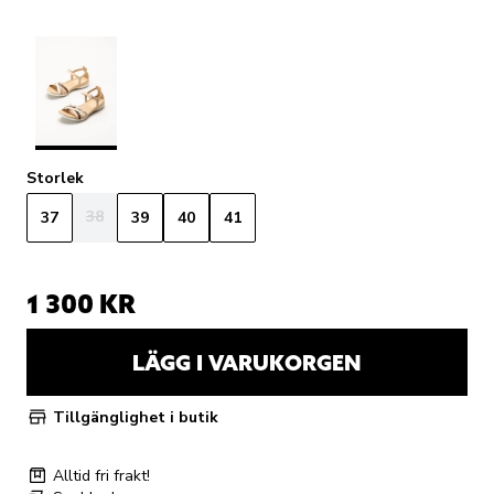
Storlek
38
37
39
40
41
1 300 KR
LÄGG I VARUKORGEN
Tillgänglighet i butik
Alltid fri frakt!