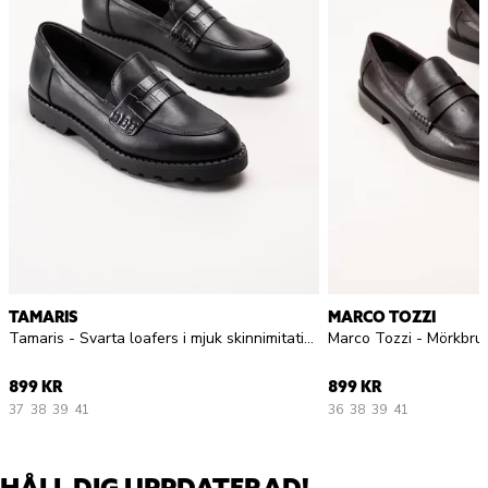
TAMARIS
MARCO TOZZI
Tamaris - Svarta loafers i mjuk skinnimitation
Marco Tozzi - Mörkbrun
899 KR
899 KR
37
38
39
41
36
38
39
41
HÅLL DIG UPPDATERAD!