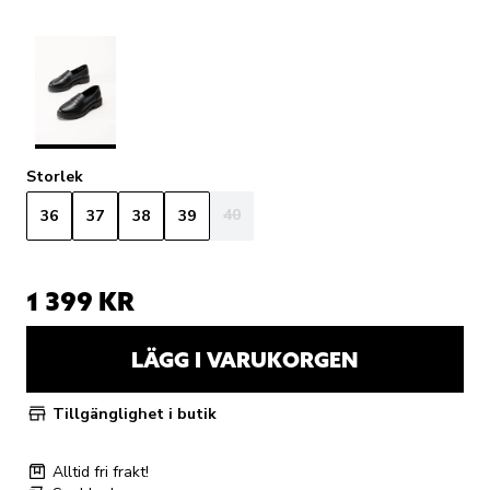
Storlek
40
36
37
38
39
1 399 KR
LÄGG I VARUKORGEN
Tillgänglighet i butik
Alltid fri frakt!