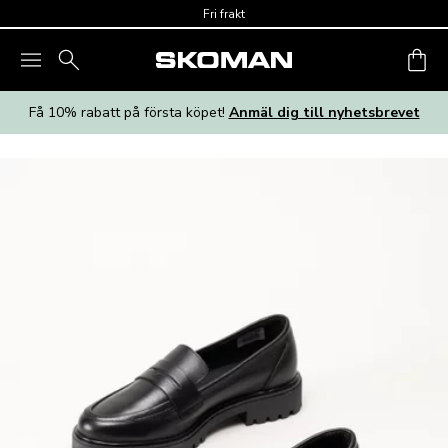
Skip to main content
Fri frakt
Få 10% rabatt på första köpet!
Anmäl dig till nyhetsbrevet