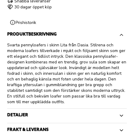
Snabba leveranser
30 dagar öppet köp
Prishistorik
PRODUKTBESKRIVNING
Svarta pennyloafers i skinn Lita från Dasia. Stilrena och
moderna loafers tillverkade i mjukt och följsamt skinn som ger
ett elegant och tidlöst intryck. Den klassiska pennyloafer-
designen kombineras med en trendig, grov sula som skapar en
uppdaterad och självsäker look. Invändigt är modellen helt
fodrad i skinn, och innersulan i skinn ger en naturlig komfort
och en behaglig känsla mot foten under hela dagen. Den
kraftiga yttersulan i gummiblandning ger bra grepp och
stabilitet samtidigt som den förstärker skons moderna uttryck.
En stilfull och bekväm loafer som passar lika bra till vardag
som till mer uppklädda outfits.
DETALJER
FRAKT & LEVERANS