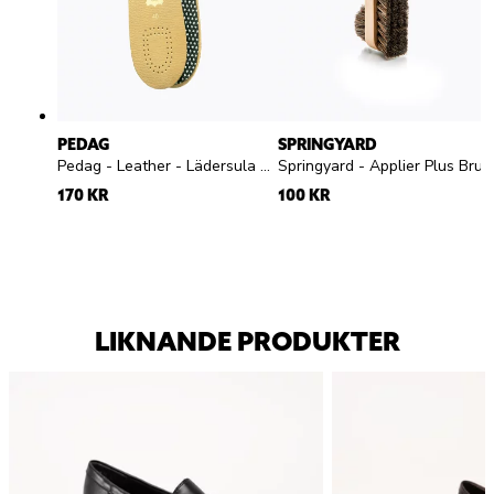
PEDAG
SPRINGYARD
Pedag - Leather - Lädersula med aktivt kol
Springyard - Applier Plus Brush - skoborste
170 KR
100 KR
LIKNANDE PRODUKTER