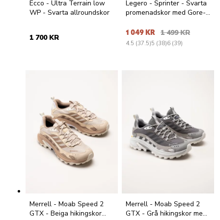
Ecco - Ultra Terrain low
Legero - Sprinter - Svarta
WP - Svarta allroundskor
promenadskor med Gore-
Tex
1 049 KR
1 499 KR
1 700 KR
4.5 (37.5)
5 (38)
6 (39)
Merrell - Moab Speed 2
Merrell - Moab Speed 2
GTX - Beiga hikingskor
GTX - Grå hikingskor med