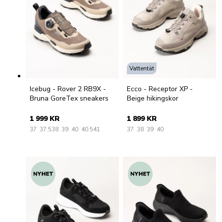
Vattentät
Icebug - Rover 2 RB9X -
Ecco - Receptor XP -
Bruna GoreTex sneakers
Beige hikingskor
1 999 KR
1 899 KR
37
37.5
38
39
40
40.5
41
37
38
39
40