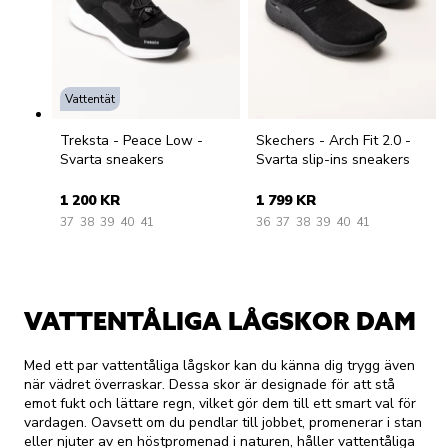
Vattentät
Treksta - Peace Low -
Skechers - Arch Fit 2.0 -
Svarta sneakers
Svarta slip-ins sneakers
1 200 KR
1 799 KR
37
38
39
40
41
36
37
38
39
40
41
VATTENTÅLIGA LÅGSKOR DAM
Med ett par vattentåliga lågskor kan du känna dig trygg även
när vädret överraskar. Dessa skor är designade för att stå
emot fukt och lättare regn, vilket gör dem till ett smart val för
vardagen. Oavsett om du pendlar till jobbet, promenerar i stan
eller njuter av en höstpromenad i naturen, håller vattentåliga