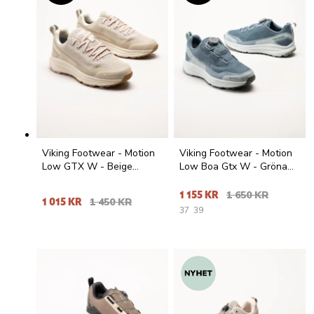
Viking Footwear - Motion
Viking Footwear - Motion
Low GTX W - Beige
Low Boa Gtx W - Gröna
sneakers med Gore-Tex
sneakers med Gore-Tex
1 155 KR
1 650 KR
1 015 KR
1 450 KR
37
39