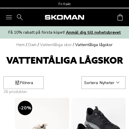
Skip to main content
Fri frakt
Få 10% rabatt på första köpet!
Anmäl dig till nyhetsbrevet
Hem
/
Dam
/
Vattentåliga skor
/
Vattentåliga lågskor
VATTENTÅLIGA LÅGSKOR
Filtrera
Sortera
Nyheter
26 produkter
20
%