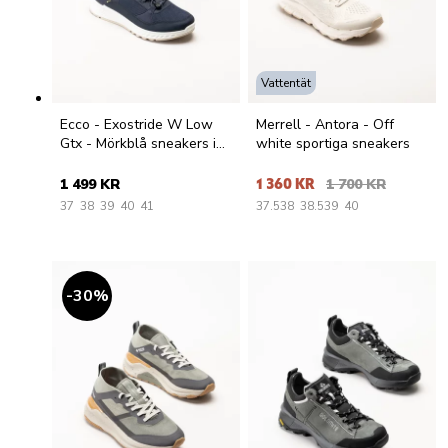
Vattentät
Ecco - Exostride W Low
Merrell - Antora - Off
Gtx - Mörkblå sneakers i
white sportiga sneakers
mesh
1 499 KR
1 360 KR
1 700 KR
37
38
39
40
41
37.5
38
38.5
39
40
30
%