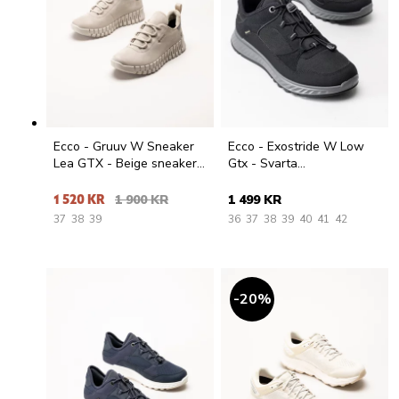
Ecco - Gruuv W Sneaker
Ecco - Exostride W Low
Lea GTX - Beige sneakers
Gtx - Svarta
i nubuck
promenadskor med
GoreTex
1 520 KR
1 900 KR
1 499 KR
37
38
39
36
37
38
39
40
41
42
20
%