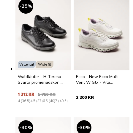
25
%
Vattentät
Wide fit
Waldläufer - H-Teresa -
Ecco - New Ecco Multi-
Svarta promenadskor i
Vent W Gtx - Vita
skinn
sportskor med Gore-Tex
1 312 KR
1 750 KR
2 200 KR
4 (36.5)
4.5 (37)
6.5 (40)
7 (40.5)
30
%
30
%