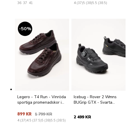
36
37
41
4 (37)
5 (38)
5.5 (38.5)
50
%
Legero - T4 Run - Vinröda
Icebug - Rover 2 Wmns
sportiga promenadskor i
BUGrip GTX - Svarta
skinn
promenadskor med dubbar
899 KR
1 799 KR
2 499 KR
4 (37)
4.5 (37.5)
5 (38)
5.5 (38.5)