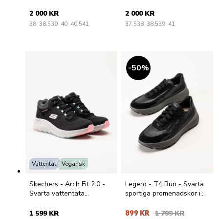
med GoreTex
GoreTex
2 000 KR
2 000 KR
38
38.5
39
40
40.5
41
37.5
38
38.5
39
41
50
%
Vattentät
Vegansk
Skechers - Arch Fit 2.0 -
Legero - T4 Run - Svarta
Svarta vattentäta
sportiga promenadskor i
sportskor
skinn
1 599 KR
899 KR
1 799 KR