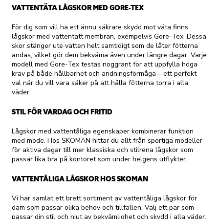
VATTENTÄTA LÅGSKOR MED GORE-TEX
För dig som vill ha ett ännu säkrare skydd mot väta finns
lågskor med vattentätt membran, exempelvis Gore-Tex. Dessa
skor stänger ute vatten helt samtidigt som de låter fötterna
andas, vilket gör dem bekväma även under längre dagar. Varje
modell med Gore-Tex testas noggrant för att uppfylla höga
krav på både hållbarhet och andningsförmåga – ett perfekt
val när du vill vara säker på att hålla fötterna torra i alla
väder.
STIL FÖR VARDAG OCH FRITID
Lågskor med vattentåliga egenskaper kombinerar funktion
med mode. Hos SKOMAN hittar du allt från sportiga modeller
för aktiva dagar till mer klassiska och stilrena lågskor som
passar lika bra på kontoret som under helgens utflykter.
VATTENTÅLIGA LÅGSKOR HOS SKOMAN
Vi har samlat ett brett sortiment av vattentåliga lågskor för
dam som passar olika behov och tillfällen. Välj ett par som
passar din stil och njut av bekvämlighet och skydd i alla väder.