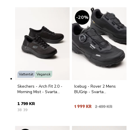
20
%
Vattentät
Vegansk
Skechers - Arch Fit 2.0 -
Icebug - Rover 2 Mens
Morning Mist - Svarta
BUGrip - Svarta
vattentäta slip-ins
promenadskor med dubbar
sportskor
1 799 KR
1 999 KR
2 499 KR
38
39