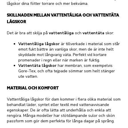
lågskor dina fötter torrare och mer bekväma.
SKILLNADEN MELLAN VATTENTÅLIGA OCH VATTENTÄTA
LÅGSKOR
Det är bra att skilja på
vattentåliga
och
vattentäta
skor:
Vattentåliga lågskor
är tillverkade i material som står
emot fukt bättre än vanliga skor, men de är inte helt
skyddade mot långvarig väta. Perfekt vid kortare
promenader i regn eller när marken är fuktig.
Vattentäta lågskor
har membran, som exempelvis
Gore-Tex, och ofta tejpade sömmar som helt stänger
ute vatten.
MATERIAL OCH KOMFORT
Vattentåliga lågskor för dam kommer i flera olika material som
behandlat läder, syntet eller textil med vattenavvisande
egenskaper. De är ofta lätta att underhålla och enkla att
rengöra. Många modeller har stötdämpande sulor och skön
passform som gör dem perfekta för långa dagar på språng.